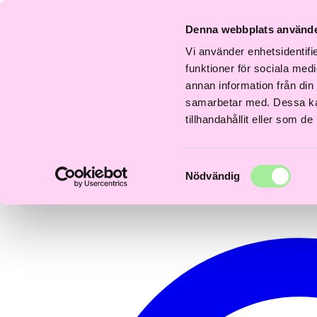
Fri
Fri
nabb
Frisördriven e-
Snabb
Frisördriven e-
S
frakt
frakt
Denna webbplats använde
everans
handel - Välj rätt
leverans
handel - Välj rätt
le
över
över
–3 dagar
från början
1–3 dagar
från början
1–
600kr
600kr
Vi använder enhetsidentifie
0
funktioner för sociala medi
annan information från din
samarbetar med. Dessa kan
tillhandahållit eller som d
Samtyckesval
Nödvändig