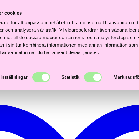
Fri
Fri
nabb
Frisördriven e-
Snabb
Frisördriven e-
frakt
frakt
r cookies
verans
handel - Välj rätt
leverans
handel - Välj rätt
över
över
3 dagar
från början
1–3 dagar
från början
600kr
600kr
rare för att anpassa innehållet och annonserna till användarna, t
er och analysera vår trafik. Vi vidarebefordrar även sådana ident
 enhet till de sociala medier och annons- och analysföretag som 
 i sin tur kombinera informationen med annan information som
e har samlat in när du har använt deras tjänster.
Inställningar
Statistik
Marknadsfö