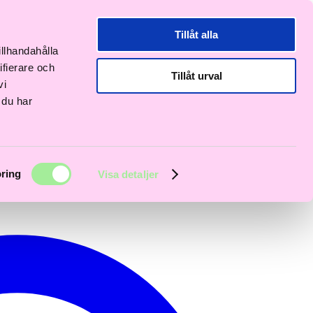
Tillåt alla
illhandahålla
ifierare och
Tillåt urval
vi
 du har
ring
Visa detaljer