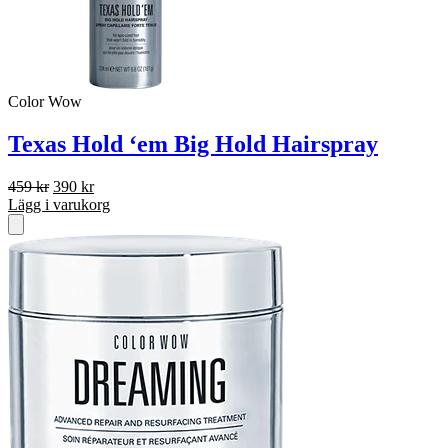
Color Wow
Texas Hold ‘em Big Hold Hairspray
Det
Det
459
kr
390
kr
ursprungliga
nuvarande
Lägg i varukorg
priset
priset
var:
är:
459 kr.
390 kr.