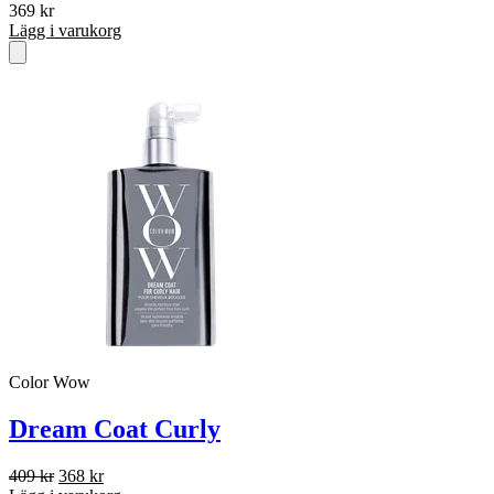
369
kr
Lägg i varukorg
Color Wow
Dream Coat Curly
Det
Det
409
kr
368
kr