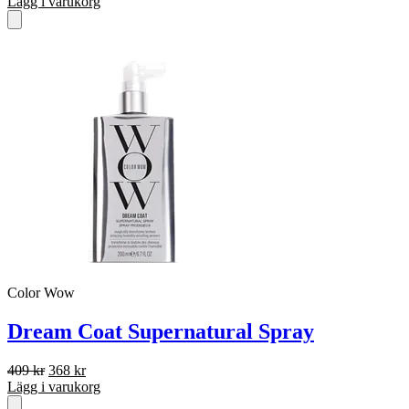
ursprungliga
nuvarande
Lägg i varukorg
priset
priset
var:
är:
409 kr.
368 kr.
Color Wow
Dream Coat Supernatural Spray
Det
Det
409
kr
368
kr
ursprungliga
nuvarande
Lägg i varukorg
priset
priset