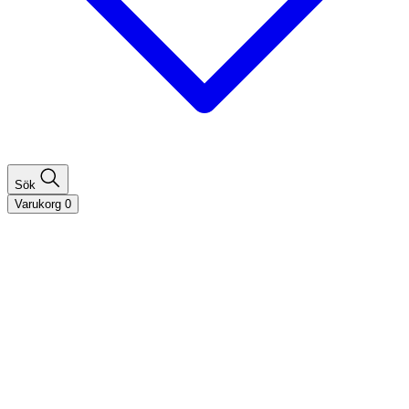
Sök
Varukorg
0
Shoppa efter hårtyp
Fint hår
Tjockt hår
Lockigt hår
Rakt hår
Texturerat hår
Åldrande hår
Shoppa efter behov