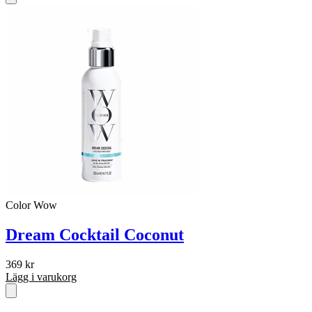
var:
är:
409 kr.
368 kr.
Color Wow
Dream Cocktail Coconut
369
kr
Lägg i varukorg