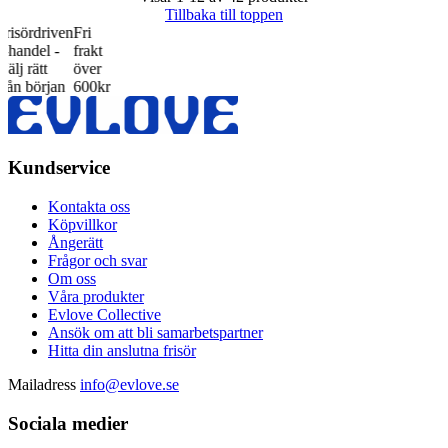
Tillbaka till toppen
en
Fri
frakt
över
600kr
Kundservice
Kontakta oss
Köpvillkor
Ångerätt
Frågor och svar
Om oss
Våra produkter
Evlove Collective
Ansök om att bli samarbetspartner
Hitta din anslutna frisör
Mailadress
info@evlove.se
Sociala medier