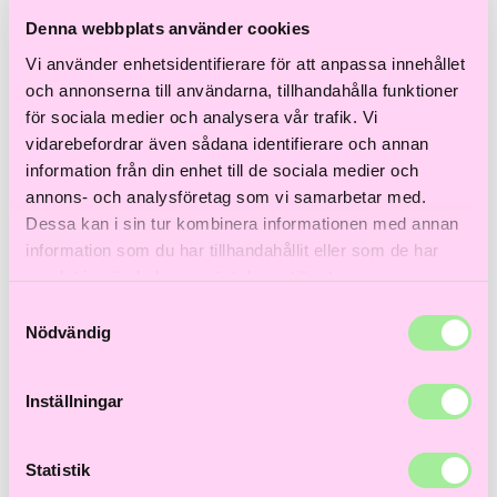
Denna webbplats använder cookies
Color Wow
Vi använder enhetsidentifierare för att anpassa innehållet
och annonserna till användarna, tillhandahålla funktioner
Insta Wow Dry Schampo
för sociala medier och analysera vår trafik. Vi
vidarebefordrar även sådana identifierare och annan
399
kr
information från din enhet till de sociala medier och
Lägg i varukorg
annons- och analysföretag som vi samarbetar med.
Dessa kan i sin tur kombinera informationen med annan
information som du har tillhandahållit eller som de har
samlat in när du har använt deras tjänster.
Samtyckesval
Nödvändig
Inställningar
Statistik