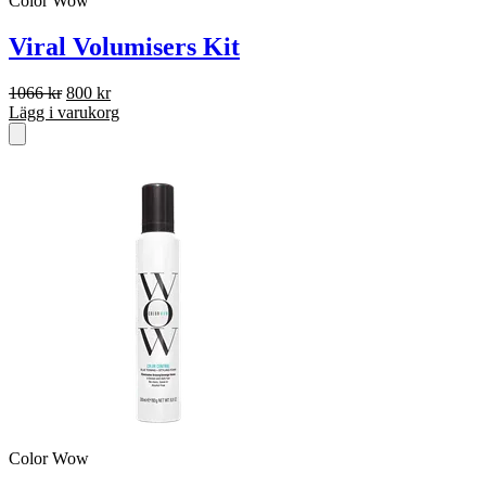
Color Wow
Viral Volumisers Kit
Det
Det
1066
kr
800
kr
ursprungliga
nuvarande
Lägg i varukorg
priset
priset
var:
är:
1066 kr.
800 kr.
Color Wow