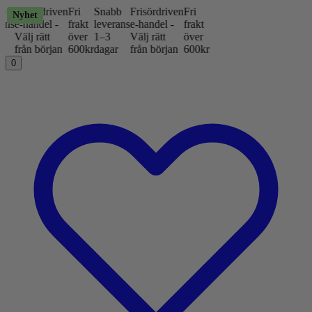
iven
Fri
Snabb
Frisördriven
Fri
Nyhet
Nyhet
Nyhet
Nyhet
Nyhet
Nyhet
Nyhet
Nyhet
Nyhet
Nyhet
Nyhet
Nyhet
Nyhet
Nyhet
Nyhet
Nyhet
 -
frakt
leverans
e-handel -
frakt
över
1–3
Välj rätt
över
an
600kr
dagar
från början
600kr
0