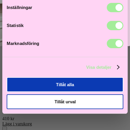
Lägg i varukorg
Inställningar
Lås upp välkomstrabatt
Statistik
Marknadsföring
Visa detaljer
Tillåt alla
Redken
Tillåt urval
Acidic Bonding Curls Conditioner 300 ml
410
kr
Lägg i varukorg