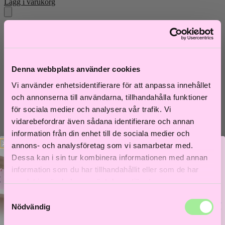
Lägg i varukorg
Denna webbplats använder cookies
Vi använder enhetsidentifierare för att anpassa innehållet
och annonserna till användarna, tillhandahålla funktioner
för sociala medier och analysera vår trafik. Vi
vidarebefordrar även sådana identifierare och annan
information från din enhet till de sociala medier och
annons- och analysföretag som vi samarbetar med.
Dessa kan i sin tur kombinera informationen med annan
Redken
information som du har tillhandahållit eller som de har
Acidic Bonding Concentrate Hair
samlat in när du har använt deras tjänster.
Bandage Balm 75 ml
Samtyckesval
Bättre hår börjar här!
Nödvändig
569
kr
Få 5% i välkomstrabatt och låt frisörer guida dig till
ditt bästa hårliv!