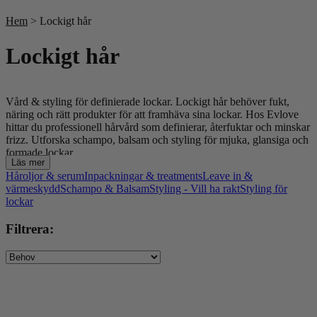
Till våra bästsäljare!
Hem
> Lockigt hår
Lockigt hår
Vård & styling för definierade lockar. Lockigt hår behöver fukt,
näring och rätt produkter för att framhäva sina lockar. Hos Evlove
hittar du professionell hårvård som definierar, återfuktar och minskar
frizz. Utforska schampo, balsam och styling för mjuka, glansiga och
formade lockar.
Läs mer
Håroljor & serum
Inpackningar & treatments
Leave in &
värmeskydd
Schampo & Balsam
Styling - Vill ha rakt
Styling för
lockar
Filtrera: