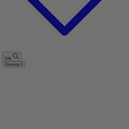
Sök
Varukorg
0
Shoppa efter hårtyp
Fint hår
Tjockt hår
Lockigt hår
Rakt hår
Texturerat hår
Åldrande hår
Shoppa efter behov