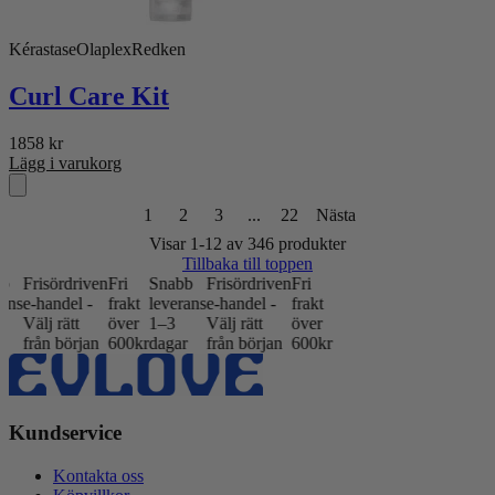
Kérastase
Olaplex
Redken
Curl Care Kit
1858
kr
Lägg i varukorg
1
2
3
...
22
Nästa
Visar 1-12 av 346 produkter
Tillbaka till toppen
iven
Fri
Snabb
Frisördriven
Fri
 -
frakt
leverans
e-handel -
frakt
över
1–3
Välj rätt
över
an
600kr
dagar
från början
600kr
Kundservice
Kontakta oss