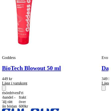
Goddess
Evo
BioTech Blowout 50 ml
Day
449
kr
349
k
Lägg i varukorg
Lägg 
ördriven
Fri
del -
frakt
rätt
över
början
600kr