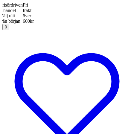
ördriven
Fri
del -
frakt
rätt
över
början
600kr
0