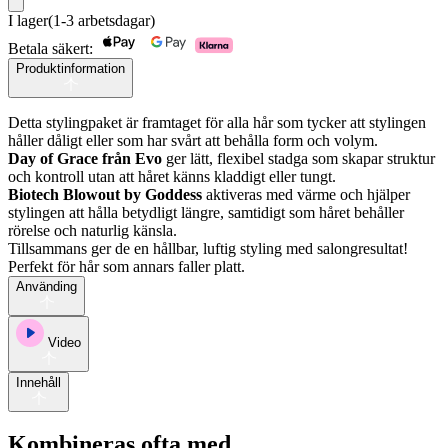
&
I lager
(1-3 arbetsdagar)
Biotech
blowout
Betala säkert:
duo
Produktinformation
mängd
Detta stylingpaket är framtaget för alla hår som tycker att stylingen
håller dåligt eller som har svårt att behålla form och volym.
Day of Grace från Evo
ger lätt, flexibel stadga som skapar struktur
och kontroll utan att håret känns kladdigt eller tungt.
Biotech Blowout by Goddess
aktiveras med värme och hjälper
stylingen att hålla betydligt längre, samtidigt som håret behåller
rörelse och naturlig känsla.
Tillsammans ger de en hållbar, luftig styling med salongresultat!
Perfekt för hår som annars faller platt.
Använding
Video
Innehåll
Kombineras ofta med