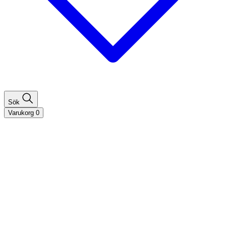
Sök
Varukorg
0
Shoppa efter hårtyp
Fint hår
Tjockt hår
Lockigt hår
Rakt hår
Texturerat hår
Åldrande hår
Shoppa efter behov