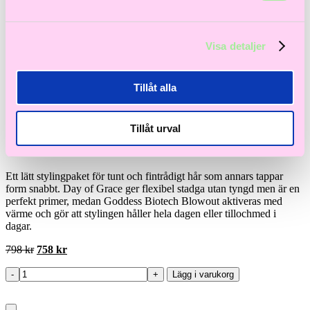
Visa detaljer
Evo
Day of grace & Biotech
Tillåt alla
blowout duo
Tillåt urval
Stylingduo som gör att din styling håller!
Ett lätt stylingpaket för tunt och fintrådigt hår som annars tappar
form snabbt. Day of Grace ger flexibel stadga utan tyngd men är en
perfekt primer, medan Goddess Biotech Blowout aktiveras med
värme och gör att stylingen håller hela dagen eller tillochmed i
dagar.
Det
Det
798
kr
758
kr
ursprungliga
nuvarande
priset
priset
-
+
Lägg i varukorg
Day
var:
är:
of
798 kr.
758 kr.
grace