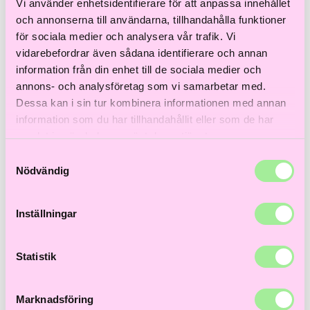
Till våra bästsäljare!
Vi använder enhetsidentifierare för att anpassa innehållet
och annonserna till användarna, tillhandahålla funktioner
Hem
>
Fint hår
>
Lätta leave in & Värmeskydd
> Day of grace
& Biotech blowout duo
för sociala medier och analysera vår trafik. Vi
vidarebefordrar även sådana identifierare och annan
-5%
Nyhet
information från din enhet till de sociala medier och
annons- och analysföretag som vi samarbetar med.
Dessa kan i sin tur kombinera informationen med annan
information som du har tillhandahållit eller som de har
samlat in när du har använt deras tjänster.
Samtyckesval
Nödvändig
Inställningar
Statistik
Marknadsföring