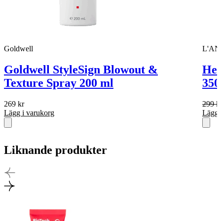
Goldwell
L'A
Goldwell StyleSign Blowout &
Hea
Texture Spray 200 ml
350
269
kr
299
k
Lägg i varukorg
Lägg 
Liknande produkter