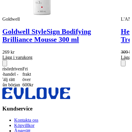
Goldwell
L'A
Goldwell StyleSign Bodifying
Hea
Brilliance Mousse 300 ml
Tre
269
kr
309
k
Lägg i varukorg
Lägg 
ördriven
Fri
ndel -
frakt
rätt
över
 början
600kr
Kundservice
Kontakta oss
Köpvillkor
Ångerätt