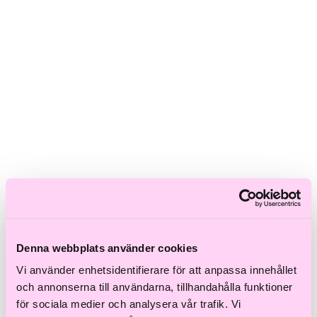
Skadat hår
Frissigt hår
Blont hår
Volymlöst hår
Hårbottensproblem
Kort hår
Kluvna toppar
Färgat hår
Ofärgat hår
Shoppa efter kategori
Schampo & Balsam
Inpackningar & Treatments
Vård
Styling
Håroljor
Värmeverktyg
Reseprodukter
Denna webbplats använder cookies
Storpack
Hårvård för män
Vi använder enhetsidentifierare för att anpassa innehållet
Tillbehör
och annonserna till användarna, tillhandahålla funktioner
Färdiga presentkit
för sociala medier och analysera vår trafik. Vi