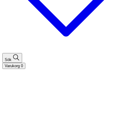
Sök
Varukorg
0
Shoppa efter hårtyp
Fint hår
Tjockt hår
Lockigt hår
Rakt hår
Texturerat hår
Åldrande hår
Shoppa efter behov