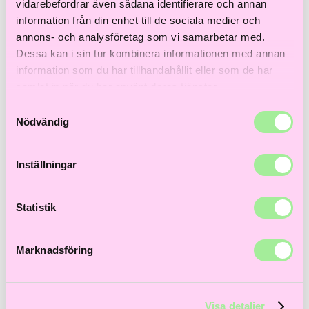
Till våra bästsäljare!
vidarebefordrar även sådana identifierare och annan
information från din enhet till de sociala medier och
Hem
>
Åldrande hår
> Xtra Large Bombshell
annons- och analysföretag som vi samarbetar med.
Dessa kan i sin tur kombinera informationen med annan
information som du har tillhandahållit eller som de har
samlat in när du har använt deras tjänster.
Samtyckesval
Nödvändig
Inställningar
Statistik
Marknadsföring
Visa detaljer