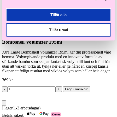
Tillåt alla
Color Wow
Xtra Large Bombshell
Tillåt urval
Bombshell Volumizer 195ml
Xtra Large Bombshell Volumizer 195ml ger dig professionell vård
hemma. Volymgivande produkt med en innovativ formula av
stärkande bambu som skapar fantastisk volym till tunt och fint hår
utan att varken torka ut, tynga ner eller ge håret en krispig känsla.
Skapar ett fylligt resultat med viktlös volym som håller hela dagen
369
kr
-
+
Lägg i varukorg
Xtra
Large
Bombshell
mängd
I lager
(1-3 arbetsdagar)
Betala säkert: