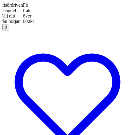
ördriven
Fri
ndel -
frakt
rätt
över
 början
600kr
0