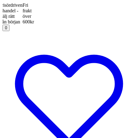
rdriven
Fri
del -
frakt
ätt
över
början
600kr
0