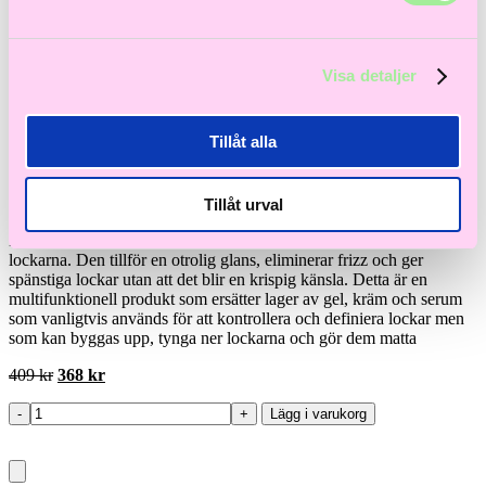
Visa detaljer
Color Wow
Dream Coat Curly
Tillåt alla
Dream Coat Curly 200ml. Color Wows bästsäljande
produkt för lockigt hår.
Tillåt urval
En ultralätt spray som återfuktar och hjälper till att definiera
lockarna. Den tillför en otrolig glans, eliminerar frizz och ger
spänstiga lockar utan att det blir en krispig känsla. Detta är en
multifunktionell produkt som ersätter lager av gel, kräm och serum
som vanligtvis används för att kontrollera och definiera lockar men
som kan byggas upp, tynga ner lockarna och gör dem matta
Det
Det
409
kr
368
kr
ursprungliga
nuvarande
priset
priset
-
+
Lägg i varukorg
Dream
var:
är:
Coat
409 kr.
368 kr.
Curly
mängd