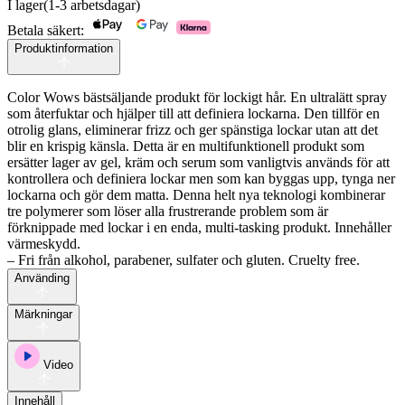
I lager
(1-3 arbetsdagar)
Betala säkert:
Produktinformation
Color Wows bästsäljande produkt för lockigt hår. En ultralätt spray
som återfuktar och hjälper till att definiera lockarna. Den tillför en
otrolig glans, eliminerar frizz och ger spänstiga lockar utan att det
blir en krispig känsla. Detta är en multifunktionell produkt som
ersätter lager av gel, kräm och serum som vanligtvis används för att
kontrollera och definiera lockar men som kan byggas upp, tynga ner
lockarna och gör dem matta. Denna helt nya teknologi kombinerar
tre polymerer som löser alla frustrerande problem som är
förknippade med lockar i en enda, multi-tasking produkt. Innehåller
värmeskydd.
– Fri från alkohol, parabener, sulfater och gluten. Cruelty free.
Använding
Märkningar
Video
Innehåll