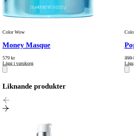
Color Wow
Colo
Money Masque
Pop
579
kr
359
k
Lägg i varukorg
Lägg 
Liknande produkter