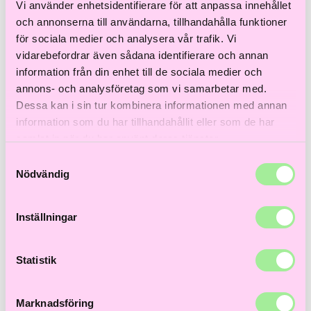
Till våra bästsäljare!
Vi använder enhetsidentifierare för att anpassa innehållet
Hem
>
Åldrande hår
> Dream Coat Curly
och annonserna till användarna, tillhandahålla funktioner
för sociala medier och analysera vår trafik. Vi
-10%
vidarebefordrar även sådana identifierare och annan
information från din enhet till de sociala medier och
annons- och analysföretag som vi samarbetar med.
Dessa kan i sin tur kombinera informationen med annan
information som du har tillhandahållit eller som de har
samlat in när du har använt deras tjänster.
Samtyckesval
Nödvändig
Inställningar
Statistik
Marknadsföring