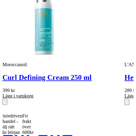
Moroccanoil
L'A
Curl Defining Cream 250 ml
Hea
399
kr
289
k
Lägg i varukorg
Lägg 
rdriven
Fri
del -
frakt
ätt
över
början
600kr