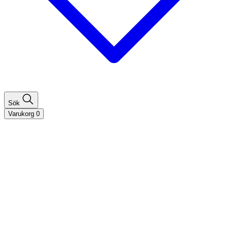
Sök
Varukorg
0
Shoppa efter hårtyp
Fint hår
Tjockt hår
Lockigt hår
Rakt hår
Texturerat hår
Åldrande hår
Shoppa efter behov