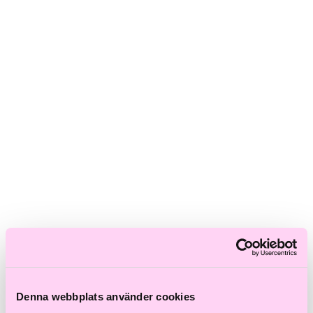
Skadat hår
Frissigt hår
Blont hår
Volymlöst hår
Hårbottensproblem
Kort hår
Kluvna toppar
Färgat hår
Ofärgat hår
Shoppa efter kategori
Schampo & Balsam
Inpackningar & Treatments
Vård
Styling
Håroljor
Värmeverktyg
Reseprodukter
Storpack
Hårvård för män
Tillbehör
Färdiga presentkit
Denna webbplats använder cookies