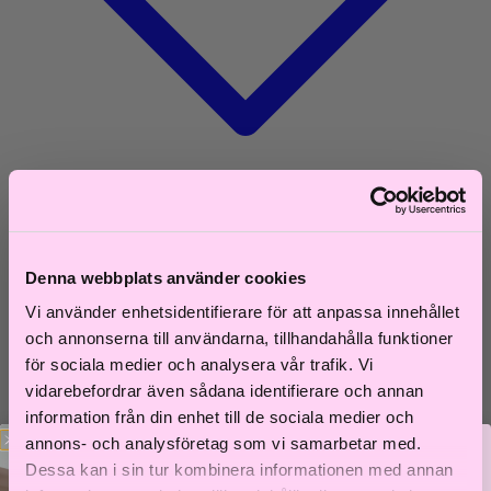
Sök
Varukorg
0
Denna webbplats använder cookies
Shoppa efter hårtyp
Vi använder enhetsidentifierare för att anpassa innehållet
Fint hår
och annonserna till användarna, tillhandahålla funktioner
Tjockt hår
Lockigt hår
för sociala medier och analysera vår trafik. Vi
Rakt hår
vidarebefordrar även sådana identifierare och annan
Texturerat hår
information från din enhet till de sociala medier och
Åldrande hår
annons- och analysföretag som vi samarbetar med.
Shoppa efter behov
Dessa kan i sin tur kombinera informationen med annan