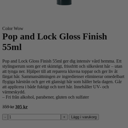
Color Wow
Pop and Lock Gloss Finish
55ml
Pop and Lock Gloss Finish 55ml ger dig intensiv vård hemma. Ett
stylingserum som ger ett skimrigt, frissfritt och silkeslent hår – utan
att tynga ner. Hjälper till att reparera kluvna toppar och ger liv åt
färgat hår. Sammansättningen av ingredienser eliminerar omedelbart
flygiga hårstrån och ger ett glansigt hår som håller hela dagen. Går
att applicera i både fuktigt och torrt hår. Innehåller UV- och
värmeskydd.
– Fri från alkohol, parabener, gluten och sulfater
Det
Det
359
kr
305
kr
ursprungliga
nuvarande
priset
priset
-
+
Lägg i varukorg
Pop
var:
är:
and
359 kr.
305 kr.