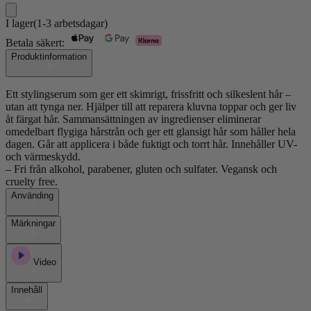
Lock
Gloss
I lager
(1-3 arbetsdagar)
Finish
55ml
Betala säkert:
mängd
Produktinformation
Ett stylingserum som ger ett skimrigt, frissfritt och silkeslent hår –
utan att tynga ner. Hjälper till att reparera kluvna toppar och ger liv
åt färgat hår. Sammansättningen av ingredienser eliminerar
omedelbart flygiga hårstrån och ger ett glansigt hår som håller hela
dagen. Går att applicera i både fuktigt och torrt hår. Innehåller UV-
och värmeskydd.
– Fri från alkohol, parabener, gluten och sulfater. Vegansk och
cruelty free.
Använding
Märkningar
Video
Innehåll