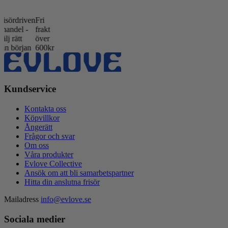
rdriven
Fri
del -
frakt
ätt
över
början
600kr
Kundservice
Kontakta oss
Köpvillkor
Ångerätt
Frågor och svar
Om oss
Våra produkter
Evlove Collective
Ansök om att bli samarbetspartner
Hitta din anslutna frisör
Mailadress
info@evlove.se
Sociala medier