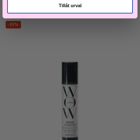
Till våra bästsäljare!
Tillåt urval
Hem
>
Frissigt hår
>
Anti-Frizz Serum & Håroljor
> Pop and
Lock Gloss Finish 55ml
-15%