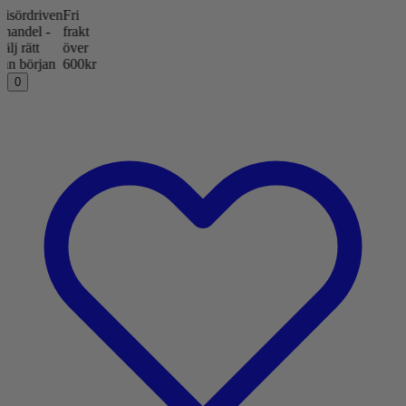
rdriven
Fri
del -
frakt
ätt
över
början
600kr
0