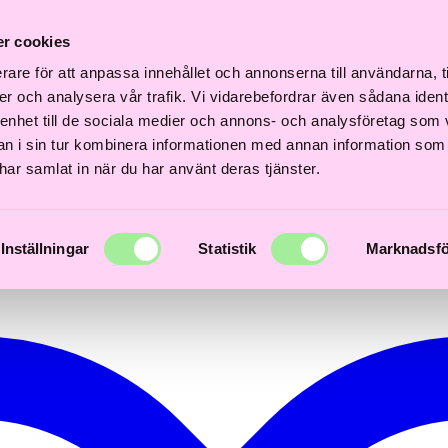
i
Fri
Fri
Snabb
Frisördriven e-
Snabb
Frisördriven e-
akt
frakt
fra
r cookies
leverans
handel - Välj rätt
leverans
handel - Välj rätt
er
över
öve
1–3 dagar
från början
1–3 dagar
från början
0kr
600kr
60
rare för att anpassa innehållet och annonserna till användarna, t
er och analysera vår trafik. Vi vidarebefordrar även sådana ident
 enhet till de sociala medier och annons- och analysföretag som 
 i sin tur kombinera informationen med annan information som
e har samlat in när du har använt deras tjänster.
Inställningar
Statistik
Marknadsfö