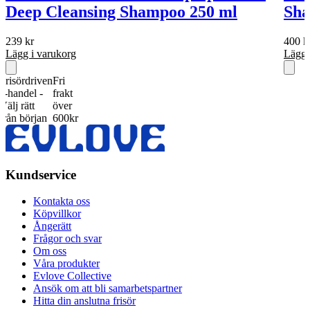
Deep Cleansing Shampoo 250 ml
Sha
239
kr
400
k
Lägg i varukorg
Lägg 
rdriven
Fri
del -
frakt
rätt
över
början
600kr
Kundservice
Kontakta oss
Köpvillkor
Ångerätt
Frågor och svar
Om oss
Våra produkter
Evlove Collective
Ansök om att bli samarbetspartner
Hitta din anslutna frisör