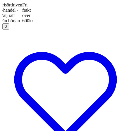
rdriven
Fri
del -
frakt
rätt
över
början
600kr
0