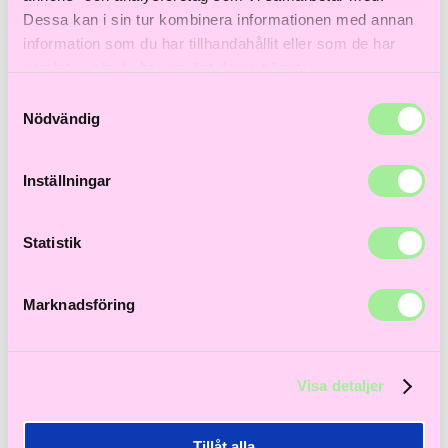
Till våra bästsäljare!
Dessa kan i sin tur kombinera informationen med annan
Hem
>
Åldrande hår
> Un-Do-Goo Shampoo, 266ml
information som du har tillhandahållit eller som de har
samlat in när du har använt deras tjänster.
Samtyckesval
Nödvändig
Inställningar
Statistik
Marknadsföring
Visa detaljer
Tillåt alla