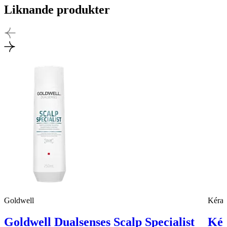
Liknande produkter
Goldwell
Kéras
Goldwell Dualsenses Scalp Specialist
Kér