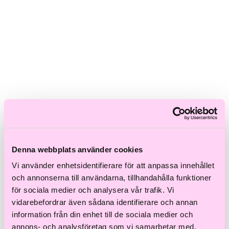
Skadat hår
Frissigt hår
Blont hår
Volymlöst hår
Hårbottensproblem
Kort hår
Kluvna toppar
Färgat hår
Ofärgat hår
Shoppa efter kategori
Schampo & Balsam
Inpackningar & Treatments
Vård
Styling
Denna webbplats använder cookies
Håroljor
Vi använder enhetsidentifierare för att anpassa innehållet
Värmeverktyg
Reseprodukter
och annonserna till användarna, tillhandahålla funktioner
Storpack
för sociala medier och analysera vår trafik. Vi
Hårvård för män
vidarebefordrar även sådana identifierare och annan
Tillbehör
Färdiga presentkit
information från din enhet till de sociala medier och
annons- och analysföretag som vi samarbetar med.