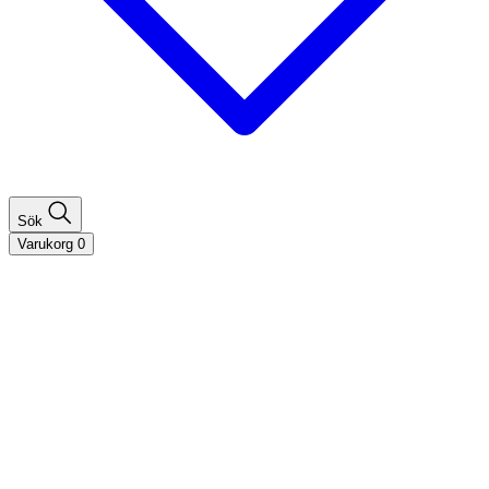
Sök
Varukorg
0
Shoppa efter hårtyp
Fint hår
Tjockt hår
Lockigt hår
Rakt hår
Texturerat hår
Åldrande hår
Shoppa efter behov