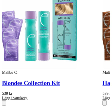
Malibu C
Malib
Blondes Collection Kit
Har
539
kr
539
k
Lägg i varukorg
Lägg 