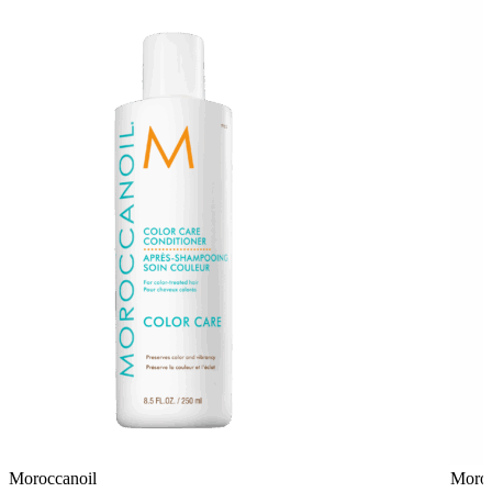
Moroccanoil
Moroc