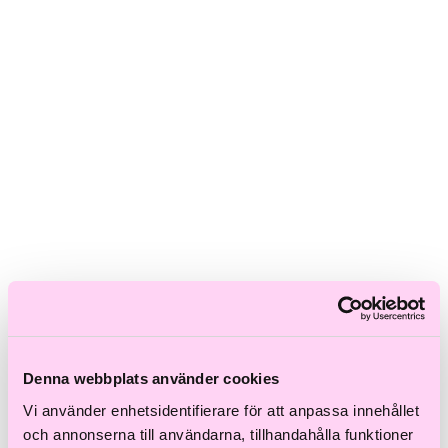
Skadat hår
Frissigt hår
Blont hår
Volymlöst hår
Hårbottensproblem
Kort hår
Kluvna toppar
Färgat hår
Ofärgat hår
Shoppa efter kategori
Schampo & Balsam
Inpackningar & Treatments
Vård
Styling
Håroljor
Värmeverktyg
Reseprodukter
Storpack
Denna webbplats använder cookies
Hårvård för män
Tillbehör
Vi använder enhetsidentifierare för att anpassa innehållet
Färdiga presentkit
och annonserna till användarna, tillhandahålla funktioner