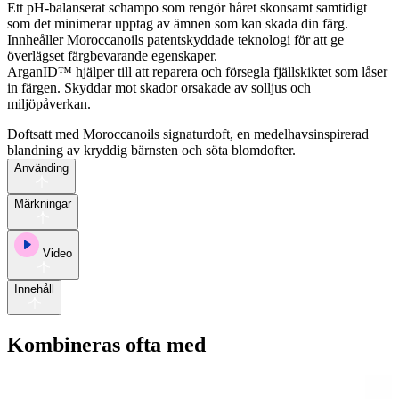
Ett pH-balanserat schampo som rengör håret skonsamt samtidigt
som det minimerar upptag av ämnen som kan skada din färg.
Innheåller Moroccanoils patentskyddade teknologi för att ge
överlägset färgbevarande egenskaper.
ArganID™ hjälper till att reparera och försegla fjällskiktet som låser
in färgen. Skyddar mot skador orsakade av solljus och
miljöpåverkan.
Doftsatt med Moroccanoils signaturdoft, en medelhavsinspirerad
blandning av kryddig bärnsten och söta blomdofter.
Använding
Märkningar
Video
Innehåll
Kombineras ofta med