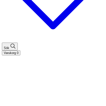
Sök
Varukorg
0
Shoppa efter hårtyp
Fint hår
Tjockt hår
Lockigt hår
Rakt hår
Texturerat hår
Åldrande hår
Shoppa efter behov