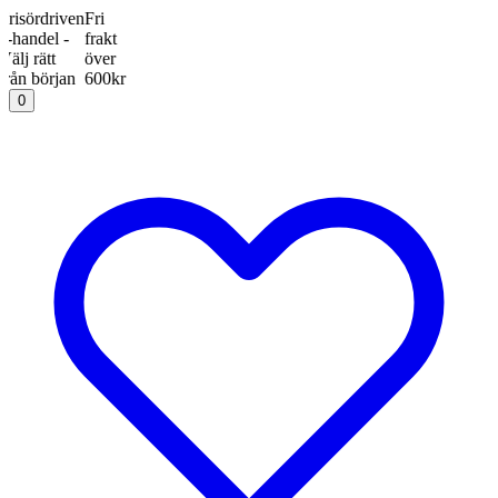
ördriven
Fri
ndel -
frakt
rätt
över
 början
600kr
0