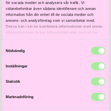
Till våra bästsäljare!
för sociala medier och analysera vår trafik. Vi
Hem
>
Åldrande hår
> Color Care Shampoo 250ml
vidarebefordrar även sådana identifierare och annan
information från din enhet till de sociala medier och
annons- och analysföretag som vi samarbetar med.
Dessa kan i sin tur kombinera informationen med annan
information som du har tillhandahållit eller som de har
samlat in när du har använt deras tjänster.
Samtyckesval
Nödvändig
Inställningar
Statistik
Marknadsföring