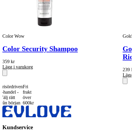
Color Wow
Goldw
Color Security Shampoo
Gol
Ric
359
kr
Lägg i varukorg
239
k
Lägg 
ördriven
Fri
ndel -
frakt
rätt
över
 början
600kr
Kundservice