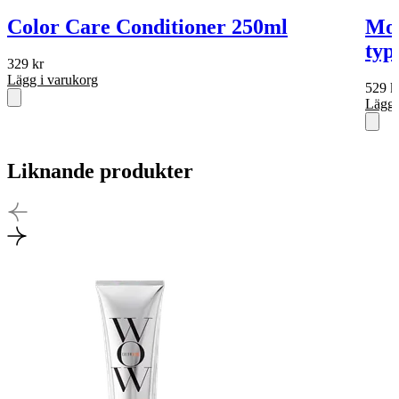
Color Care Conditioner 250ml
Mor
typ
329
kr
Lägg i varukorg
529
k
Lägg 
Liknande produkter