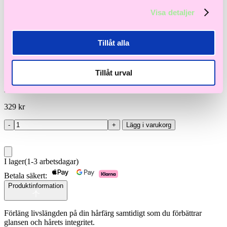
Visa detaljer
Moroccanoil
Tillåt alla
Color Care Shampoo 250ml
Tillåt urval
Skydda din färg och vårda håret – färgbevarande schampo som
rengör skonsamt och ger glans!
329
kr
-
+
Lägg i varukorg
Color
Care
Shampoo
250ml
I lager
(1-3 arbetsdagar)
mängd
Betala säkert:
Produktinformation
Förläng livslängden på din hårfärg samtidigt som du förbättrar
glansen och hårets integritet.