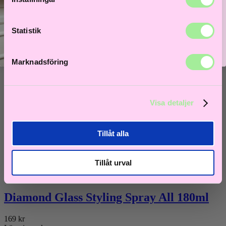
199
kr
Lägg i varukorg
Statistik
Marknadsföring
Visa detaljer
Tillåt alla
Tillåt urval
Neqi
Diamond Glass Styling Spray All 180ml
169
kr