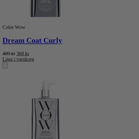
Color Wow
Dream Coat Curly
Det
Det
409
kr
368
kr
ursprungliga
nuvarande
Lägg i varukorg
priset
priset
var:
är:
409 kr.
368 kr.