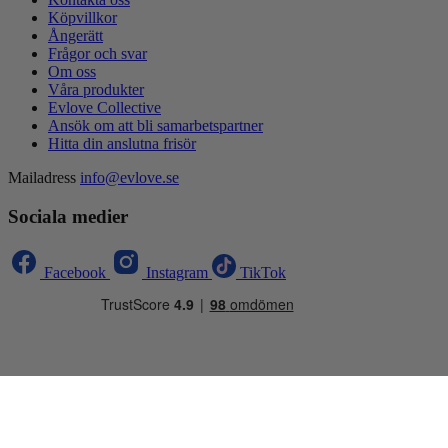
Köpvillkor
Ångerätt
Frågor och svar
Om oss
Våra produkter
Evlove Collective
Ansök om att bli samarbetspartner
Hitta din anslutna frisör
Mailadress
info@evlove.se
Sociala medier
Facebook
Instagram
TikTok
Betala säkert:
Köpvillkor
Om oss
Evlove Collective