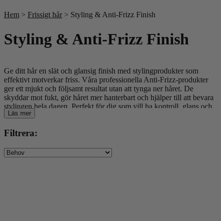
Till våra bästsäljare!
Hem
>
Frissigt hår
> Styling & Anti-Frizz Finish
Styling & Anti-Frizz Finish
Ge ditt hår en slät och glansig finish med stylingprodukter som
effektivt motverkar friss. Våra professionella Anti-Frizz-produkter
ger ett mjukt och följsamt resultat utan att tynga ner håret. De
skyddar mot fukt, gör håret mer hanterbart och hjälper till att bevara
stylingen hela dagen. Perfekt för dig som vill ha kontroll, glans och
Läs mer
ett hår som känns lika lent som det ser ut. Passar alla hårtyper som
lätt blir frissiga eller torra.
Filtrera: