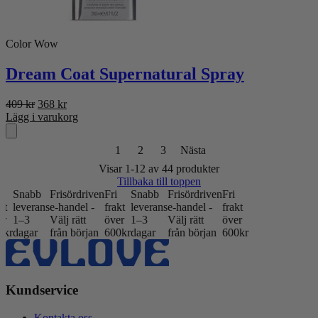
Color Wow
Dream Coat Supernatural Spray
Det
Det
409
kr
368
kr
ursprungliga
nuvarande
Lägg i varukorg
priset
priset
var:
är:
1
2
3
Nästa
409 kr.
368 kr.
Visar 1-12 av 44 produkter
Tillbaka till toppen
Frisördriven
Fri
Snabb
Frisördriven
Fri
s
e-handel -
frakt
leverans
e-handel -
frakt
Välj rätt
över
1–3
Välj rätt
över
från början
600kr
dagar
från början
600kr
Kundservice
Kontakta oss