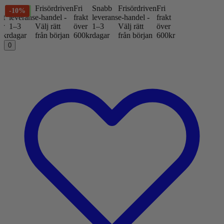
Frisördriven
Fri
Snabb
Frisördriven
Fri
Nyhet
Nyhet
Nyhet
Nyhet
Nyhet
Nyhet
Nyhet
Nyhet
Nyhet
Nyhet
Nyhet
Nyhet
Nyhet
-10%
-10%
s
e-handel -
frakt
leverans
e-handel -
frakt
Välj rätt
över
1–3
Välj rätt
över
från början
600kr
dagar
från början
600kr
0