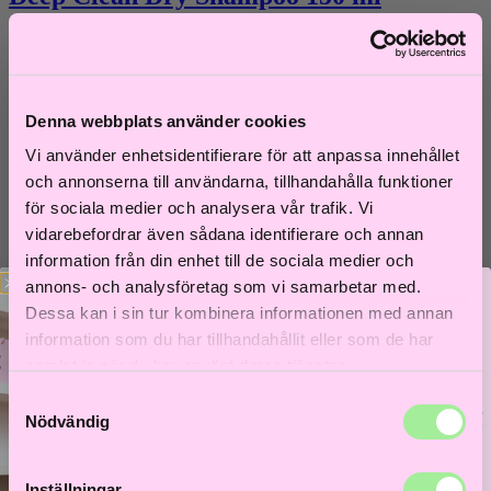
359
kr
Lägg i varukorg
Denna webbplats använder cookies
Vi använder enhetsidentifierare för att anpassa innehållet
och annonserna till användarna, tillhandahålla funktioner
för sociala medier och analysera vår trafik. Vi
vidarebefordrar även sådana identifierare och annan
information från din enhet till de sociala medier och
annons- och analysföretag som vi samarbetar med.
Dessa kan i sin tur kombinera informationen med annan
information som du har tillhandahållit eller som de har
samlat in när du har använt deras tjänster.
Samtyckesval
Neqi
Bättre hår börjar här!
Nödvändig
Få 5% i välkomstrabatt och låt frisörer guida dig till
Diamond Glass Rinse 180ml
ditt bästa hårliv!
Inställningar
Lås upp välkomstrabatt