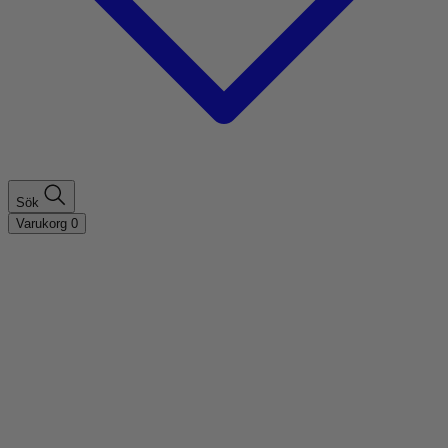
Sök
Varukorg
0
Shoppa efter hårtyp
Fint hår
Tjockt hår
Lockigt hår
Rakt hår
Texturerat hår
Åldrande hår
Shoppa efter behov