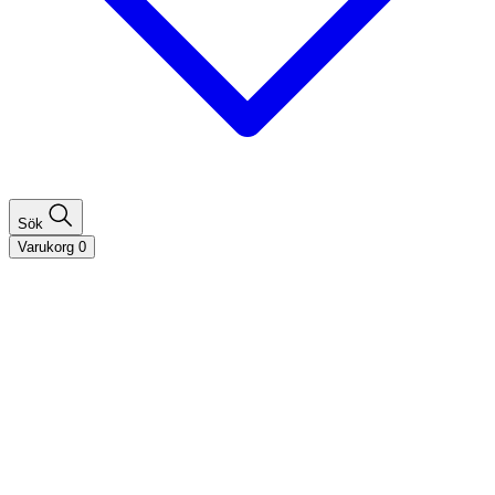
Sök
Varukorg
0
Shoppa efter hårtyp
Fint hår
Tjockt hår
Lockigt hår
Rakt hår
Texturerat hår
Åldrande hår
Shoppa efter behov