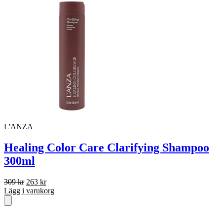
L'ANZA
Healing Color Care Clarifying Shampoo
300ml
Det
Det
309
kr
263
kr
ursprungliga
nuvarande
Lägg i varukorg
priset
priset
var:
är:
309 kr.
263 kr.