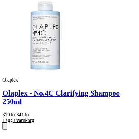
Olaplex
Olaplex - No.4C Clarifying Shampoo
250ml
Det
Det
379
kr
341
kr
ursprungliga
nuvarande
Lägg i varukorg
priset
priset
var:
är:
379 kr.
341 kr.