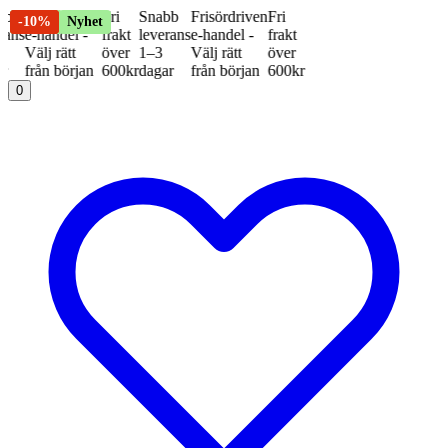
sördriven
Fri
Snabb
Frisördriven
Fri
Nyhet
Nyhet
Nyhet
-15%
-10%
Nyhet
andel -
frakt
leverans
e-handel -
frakt
 rätt
över
1–3
Välj rätt
över
n början
600kr
dagar
från början
600kr
0