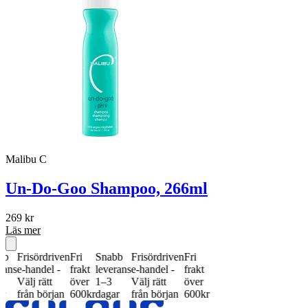
Malibu C
Un-Do-Goo Shampoo, 266ml
269
kr
Läs mer
sördriven
Fri
Snabb
Frisördriven
Fri
andel -
frakt
leverans
e-handel -
frakt
 rätt
över
1–3
Välj rätt
över
n början
600kr
dagar
från början
600kr