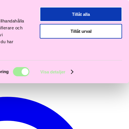
Tillåt alla
illhandahålla
ifierare och
Tillåt urval
vi
 du har
ring
Visa detaljer