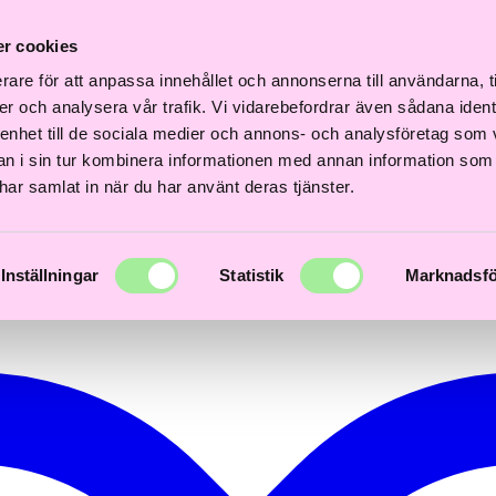
Fri
Fri
abb
Frisördriven e-
Snabb
Frisördriven e-
frakt
frakt
r cookies
verans
handel - Välj rätt
leverans
handel - Välj rätt
över
över
3 dagar
från början
1–3 dagar
från början
600kr
600kr
rare för att anpassa innehållet och annonserna till användarna, t
er och analysera vår trafik. Vi vidarebefordrar även sådana ident
 enhet till de sociala medier och annons- och analysföretag som 
 i sin tur kombinera informationen med annan information som
e har samlat in när du har använt deras tjänster.
Inställningar
Statistik
Marknadsfö