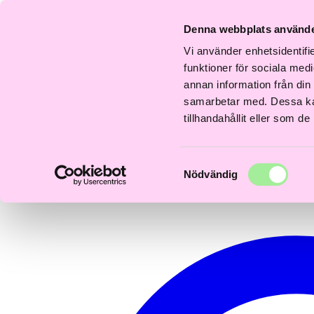
Fri
Fri
nabb
Frisördriven e-
Snabb
Frisördriven e-
Sn
frakt
frakt
Denna webbplats använde
everans
handel - Välj rätt
leverans
handel - Välj rätt
le
över
över
–3 dagar
från början
1–3 dagar
från början
1–
600kr
600kr
Vi använder enhetsidentifie
0
funktioner för sociala medi
annan information från din
samarbetar med. Dessa kan
tillhandahållit eller som d
Samtyckesval
Nödvändig