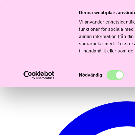
Fri
Fri
Snabb
Frisördriven e-
Snabb
Frisördriven e-
S
frakt
frakt
Denna webbplats använde
everans
handel - Välj rätt
leverans
handel - Välj rätt
l
över
över
–3 dagar
från början
1–3 dagar
från början
1
600kr
600kr
Vi använder enhetsidentifie
0
funktioner för sociala medi
annan information från din
samarbetar med. Dessa kan
tillhandahållit eller som d
Samtyckesval
Nödvändig