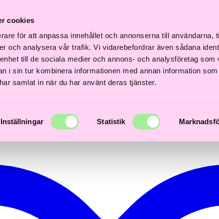
Fri
Fri
nabb
Frisördriven e-
Snabb
Frisördriven e-
frakt
frakt
r cookies
everans
handel - Välj rätt
leverans
handel - Välj rätt
över
över
–3 dagar
från början
1–3 dagar
från början
600kr
600kr
rare för att anpassa innehållet och annonserna till användarna, t
er och analysera vår trafik. Vi vidarebefordrar även sådana ident
 enhet till de sociala medier och annons- och analysföretag som 
 i sin tur kombinera informationen med annan information som
e har samlat in när du har använt deras tjänster.
Inställningar
Statistik
Marknadsfö