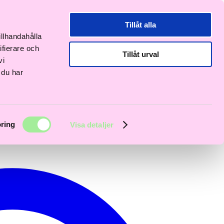
Tillåt alla
illhandahålla
ifierare och
Tillåt urval
vi
 du har
ring
Visa detaljer