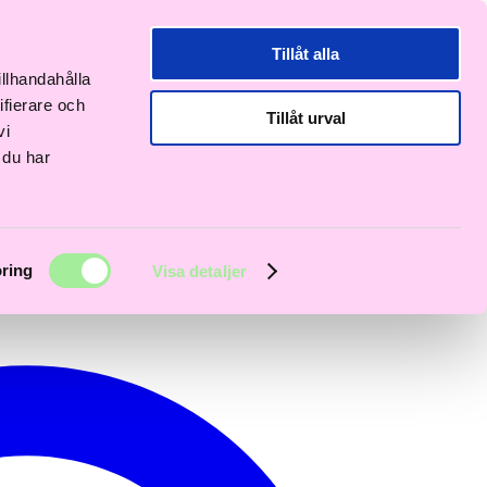
Tillåt alla
illhandahålla
ifierare och
Tillåt urval
vi
 du har
ring
Visa detaljer