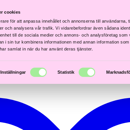
Fri
Fri
nabb
Frisördriven e-
Snabb
Frisördriven e-
frakt
frakt
r cookies
everans
handel - Välj rätt
leverans
handel - Välj rätt
över
över
–3 dagar
från början
1–3 dagar
från början
600kr
600kr
rare för att anpassa innehållet och annonserna till användarna, t
er och analysera vår trafik. Vi vidarebefordrar även sådana ident
 enhet till de sociala medier och annons- och analysföretag som 
 i sin tur kombinera informationen med annan information som
e har samlat in när du har använt deras tjänster.
Inställningar
Statistik
Marknadsfö