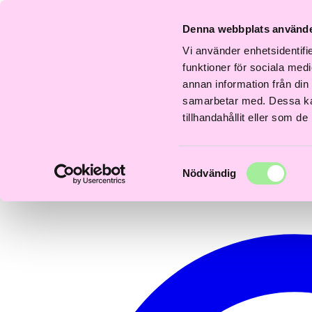
Fri
Fri
Snabb
Frisördriven e-
Snabb
Frisördriven e-
S
frakt
frakt
Denna webbplats använde
everans
handel - Välj rätt
leverans
handel - Välj rätt
l
över
över
–3 dagar
från början
1–3 dagar
från början
1
600kr
600kr
Vi använder enhetsidentifie
0
funktioner för sociala medi
annan information från din
samarbetar med. Dessa kan
tillhandahållit eller som d
Samtyckesval
Nödvändig