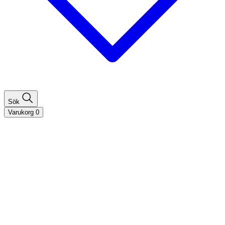
Sök
Varukorg
0
Shoppa efter hårtyp
Fint hår
Tjockt hår
Lockigt hår
Rakt hår
Texturerat hår
Åldrande hår
Shoppa efter behov