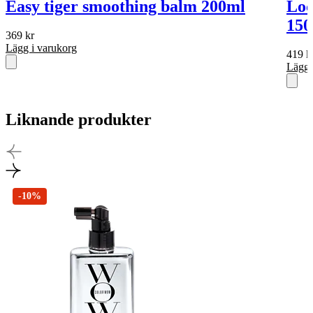
Easy tiger smoothing balm 200ml
Loc
150
369
kr
Lägg i varukorg
419
k
Lägg 
Liknande produkter
-10%