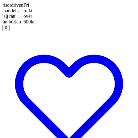
ördriven
Fri
ndel -
frakt
rätt
över
 början
600kr
0