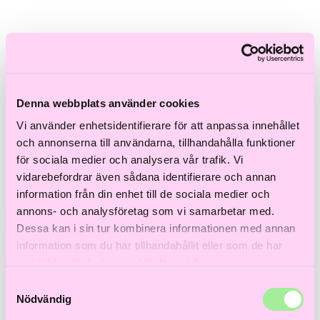
Skadat hår
Frissigt hår
Blont hår
Volymlöst hår
Hårbottensproblem
Kort hår
Kluvna toppar
Färgat hår
Denna webbplats använder cookies
Ofärgat hår
Vi använder enhetsidentifierare för att anpassa innehållet
Shoppa efter kategori
och annonserna till användarna, tillhandahålla funktioner
för sociala medier och analysera vår trafik. Vi
Schampo & Balsam
vidarebefordrar även sådana identifierare och annan
Inpackningar & Treatments
information från din enhet till de sociala medier och
Vård
Styling
annons- och analysföretag som vi samarbetar med.
Håroljor
Dessa kan i sin tur kombinera informationen med annan
Värmeverktyg
information som du har tillhandahållit eller som de har
Reseprodukter
Storpack
samlat in när du har använt deras tjänster.
Hårvård för män
Tillbehör
Samtyckesval
Färdiga presentkit
Nödvändig