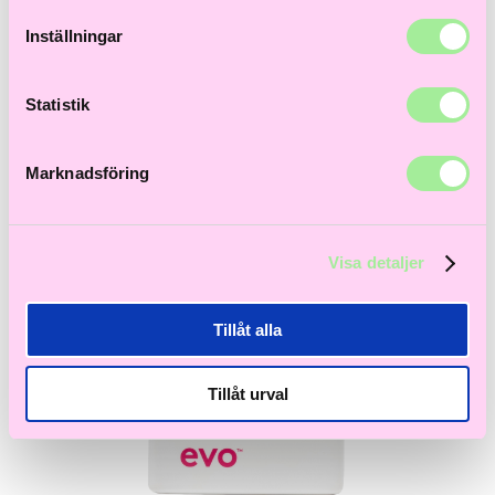
Till våra bästsäljare!
Hem
>
Åldrande hår
> Mane tamer smoothing conditioner 300ml
Inställningar
Statistik
Marknadsföring
Visa detaljer
Tillåt alla
Tillåt urval