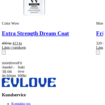
Color Wow
Moroc
Extra Strength Dream Coat
Fri
Det
Det
459
kr
413
kr
329
k
ursprungliga
nuvarande
Lägg i varukorg
Lägg 
priset
priset
var:
är:
459 kr.
413 kr.
ördriven
Fri
ndel -
frakt
rätt
över
 början
600kr
Kundservice
Kontakta oss