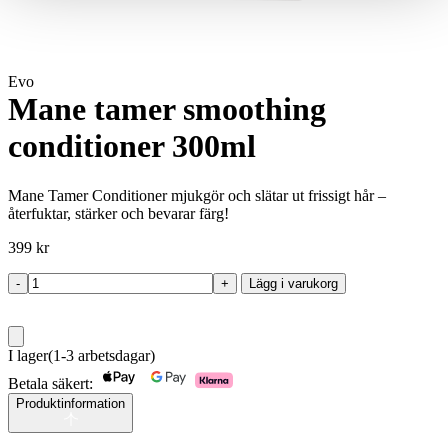
Evo
Mane tamer smoothing
conditioner 300ml
Mane Tamer Conditioner mjukgör och slätar ut frissigt hår –
återfuktar, stärker och bevarar färg!
399
kr
-
+
Lägg i varukorg
Mane
tamer
smoothing
conditioner
I lager
(1-3 arbetsdagar)
300ml
mängd
Betala säkert:
Produktinformation