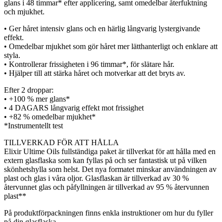
glans i 48 timmar* efter applicering, samt omedelbar återfuktning
och mjukhet.
• Ger håret intensiv glans och en härlig långvarig lystergivande
effekt.
• Omedelbar mjukhet som gör håret mer lätthanterligt och enklare att
styla.
• Kontrollerar frissigheten i 96 timmar*, för slätare hår.
• Hjälper till att stärka håret och motverkar att det bryts av.
Efter 2 droppar:
• +100 % mer glans*
• 4 DAGARS långvarig effekt mot frissighet
• +82 % omedelbar mjukhet*
*Instrumentellt test
TILLVERKAD FÖR ATT HÅLLA
Elixir Ultime Oils fullständiga paket är tillverkat för att hålla med en
extern glasflaska som kan fyllas på och ser fantastisk ut på vilken
skönhetshylla som helst. Det nya formatet minskar användningen av
plast och glas i våra oljor. Glasflaskan är tillverkad av 30 %
återvunnet glas och påfyllningen är tillverkad av 95 % återvunnen
plast**
På produktförpackningen finns enkla instruktioner om hur du fyller
på din glasflaska.