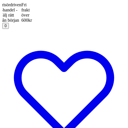
rdriven
Fri
el -
frakt
ätt
över
örjan
600kr
0