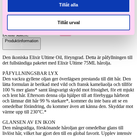
-
+
Lägg i varukorg
Tillåt alla
Kérastase
Elixir
Ultime
Tillåt urval
L’Huile
I lager
(1-3 arbetsdagar)
Originale
Hair
Betala säkert:
Oil
Produktinformation
Refill
75ml
mängd
Den ikoniska Elixir Ultime Oil, föryngrad. Detta är påfyllningen till
det fullständiga paketet med Elixir Ultime 75ML hårolja.
PÅFYLLNINGSBAR LYX
Den vackra gyllene oljan ger överlägsen prestanda till ditt hår. Den
lätta formulan är berikad med vild och fransk kameliaolja och tillför
100 % mer glans* samt långvarigt skydd mot frissighet, för ett mjukt
och lent hår. Eftersom denna olja hjälper till att förebygga hårbrott
och lämnar ditt hår 99 % starkare*, kommer du inte bara att se en
omedelbar förändring, du kommer även att känna den. Skyddar mot
värme upp till 230°C.*
GLANSEN AV EN IKON
Den mångsidiga, förskönande håroljan ger omedelbar glans till
livlöst hår, vilket har gjort den till en global favorit. Upplev intensiv