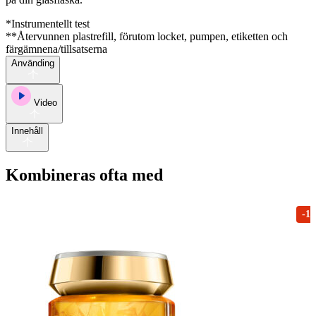
*Instrumentellt test
**Återvunnen plastrefill, förutom locket, pumpen, etiketten och
färgämnena/tillsatserna
Använding
Video
Innehåll
Kombineras ofta med
-1