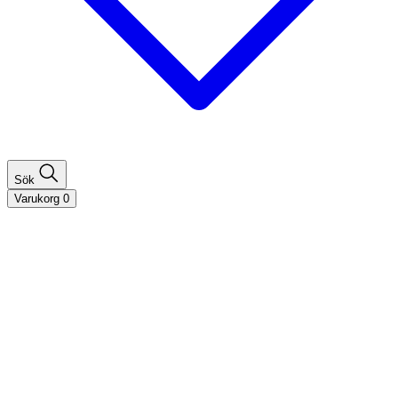
Sök
Varukorg
0
Shoppa efter hårtyp
Fint hår
Tjockt hår
Lockigt hår
Rakt hår
Texturerat hår
Åldrande hår
Shoppa efter behov