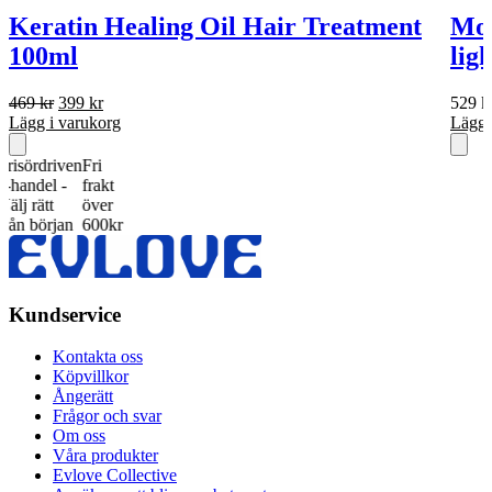
Keratin Healing Oil Hair Treatment
Mor
100ml
lig
Det
Det
469
kr
399
kr
529
k
ursprungliga
nuvarande
Lägg i varukorg
Lägg 
priset
priset
var:
är:
rdriven
Fri
469 kr.
399 kr.
el -
frakt
ätt
över
örjan
600kr
Kundservice
Kontakta oss
Köpvillkor
Ångerätt
Frågor och svar
Om oss
Våra produkter
Evlove Collective