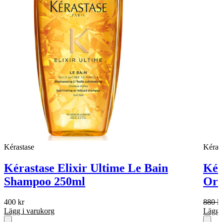
Kérastase
Kéras
Kérastase Elixir Ultime Le Bain
Kér
Shampoo 250ml
Ori
400
kr
880
k
Lägg i varukorg
Lägg 