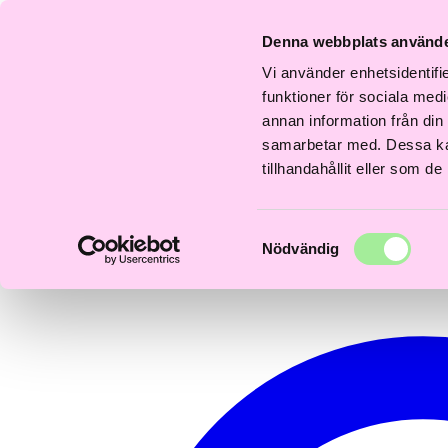
Fri
Fri
Snabb
Frisördriven e-
Snabb
Frisördriven e-
S
frakt
frakt
Denna webbplats använde
leverans
handel - Välj rätt
leverans
handel - Välj rätt
l
över
över
1–3 dagar
från början
1–3 dagar
från början
1
600kr
600kr
Vi använder enhetsidentifie
0
funktioner för sociala medi
annan information från din
samarbetar med. Dessa kan
tillhandahållit eller som d
Samtyckesval
Nödvändig