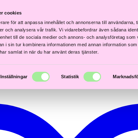
Fri
Fri
nabb
Frisördriven e-
Snabb
Frisördriven e-
frakt
frakt
r cookies
everans
handel - Välj rätt
leverans
handel - Välj rätt
över
över
–3 dagar
från början
1–3 dagar
från början
600kr
600kr
rare för att anpassa innehållet och annonserna till användarna, t
er och analysera vår trafik. Vi vidarebefordrar även sådana ident
 enhet till de sociala medier och annons- och analysföretag som 
 i sin tur kombinera informationen med annan information som
e har samlat in när du har använt deras tjänster.
Inställningar
Statistik
Marknadsfö