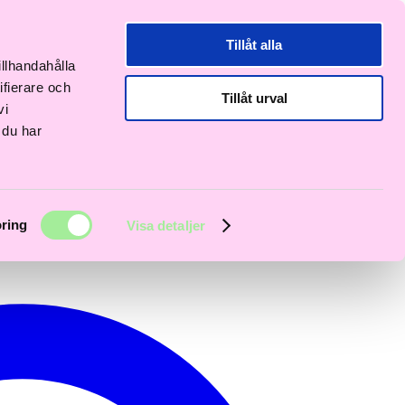
Tillåt alla
illhandahålla
ifierare och
Tillåt urval
vi
 du har
ring
Visa detaljer