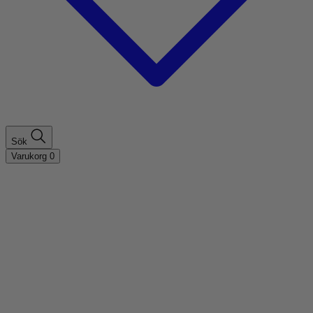
Sök
Varukorg
0
Shoppa efter hårtyp
Fint hår
Tjockt hår
Lockigt hår
Rakt hår
Texturerat hår
Åldrande hår
Shoppa efter behov