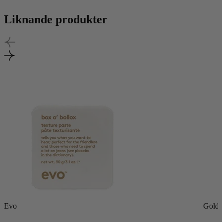
299 kr.
254 kr.
Liknande produkter
Evo
Goldw