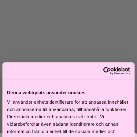
Skadat hår
Frissigt hår
Blont hår
Volymlöst hår
Hårbottensproblem
Kort hår
Kluvna toppar
Färgat hår
Ofärgat hår
Shoppa efter kategori
Schampo & Balsam
Inpackningar & Treatments
Vård
Styling
Denna webbplats använder cookies
Håroljor
Värmeverktyg
Vi använder enhetsidentifierare för att anpassa innehållet
Reseprodukter
och annonserna till användarna, tillhandahålla funktioner
Storpack
Hårvård för män
för sociala medier och analysera vår trafik. Vi
Tillbehör
vidarebefordrar även sådana identifierare och annan
Färdiga presentkit
information från din enhet till de sociala medier och