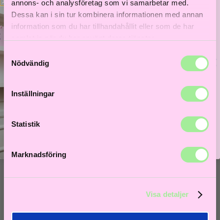
Till våra bästsäljare!
annons- och analysföretag som vi samarbetar med.
Dessa kan i sin tur kombinera informationen med annan
Hem
>
Hårvård för män
> Healing Style Mega Gel 200ml
information som du har tillhandahållit eller som de har
-15%
samlat in när du har använt deras tjänster.
Samtyckesval
Bättre hår börjar här!
Nödvändig
Få 5% i välkomstrabatt och låt frisörer guida dig till
ditt bästa hårliv!
Inställningar
Lås upp välkomstrabatt
Statistik
Marknadsföring
Visa detaljer