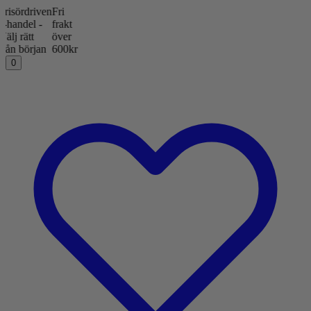
rdriven
Fri
del -
frakt
rätt
över
början
600kr
0