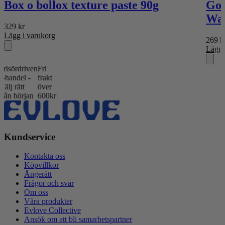
Box o bollox texture paste 90g
Gol
Wax
329
kr
Lägg i varukorg
269
k
Lägg 
rdriven
Fri
del -
frakt
rätt
över
början
600kr
Kundservice
Kontakta oss
Köpvillkor
Ångerätt
Frågor och svar
Om oss
Våra produkter
Evlove Collective
Ansök om att bli samarbetspartner