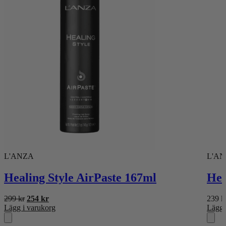
L'ANZA
L'A
Healing Style AirPaste 167ml
Hea
Det
Det
299
kr
254
kr
239
k
ursprungliga
nuvarande
Lägg i varukorg
Lägg 
priset
priset
var:
är: