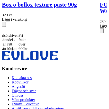
Box o bollox texture paste 90g
FO
Wa
329
kr
Lägg i varukorg
239
k
Lägg 
ördriven
Fri
del -
frakt
rätt
över
början
600kr
Kundservice
Kontakta oss
Köpvillkor
Ångerätt
Frågor och svar
Om oss
Våra produkter
Evlove Collective
Ansök om att bli samarbetspartner