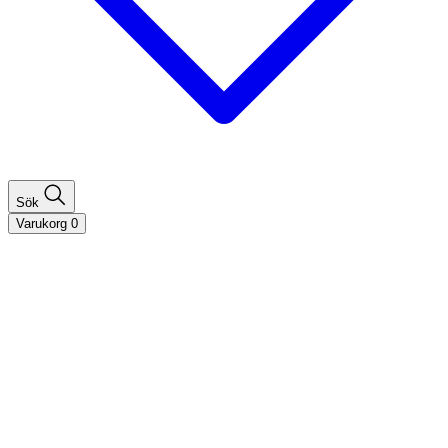
Sök
Varukorg
0
Shoppa efter hårtyp
Fint hår
Tjockt hår
Lockigt hår
Rakt hår
Texturerat hår
Åldrande hår
Shoppa efter behov