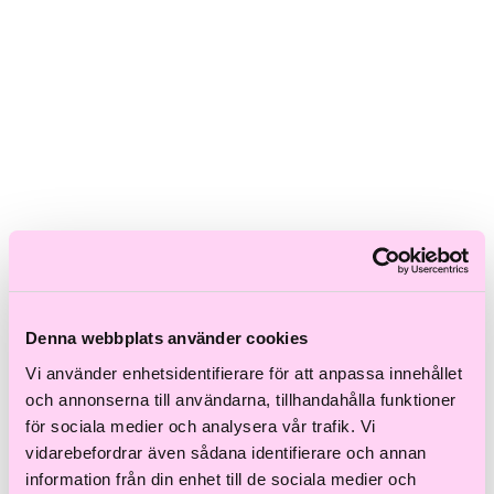
Skadat hår
Frissigt hår
Blont hår
Volymlöst hår
Hårbottensproblem
Kort hår
Kluvna toppar
Färgat hår
Ofärgat hår
Shoppa efter kategori
Schampo & Balsam
Inpackningar & Treatments
Vård
Styling
Denna webbplats använder cookies
Håroljor
Värmeverktyg
Vi använder enhetsidentifierare för att anpassa innehållet
Reseprodukter
Storpack
och annonserna till användarna, tillhandahålla funktioner
Hårvård för män
för sociala medier och analysera vår trafik. Vi
Tillbehör
vidarebefordrar även sådana identifierare och annan
Färdiga presentkit
information från din enhet till de sociala medier och