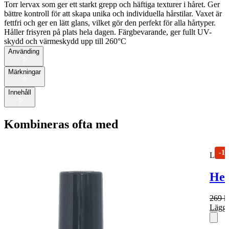
Torr lervax som ger ett starkt grepp och häftiga texturer i håret. Ger
bättre kontroll för att skapa unika och individuella hårstilar. Vaxet är
fettfri och ger en lätt glans, vilket gör den perfekt för alla hårtyper.
Håller frisyren på plats hela dagen. Färgbevarande, ger fullt UV-
skydd och värmeskydd upp till 260°C
Använding
Märkningar
Innehåll
Kombineras ofta med
-1
L'A
Hea
269
k
Lägg 