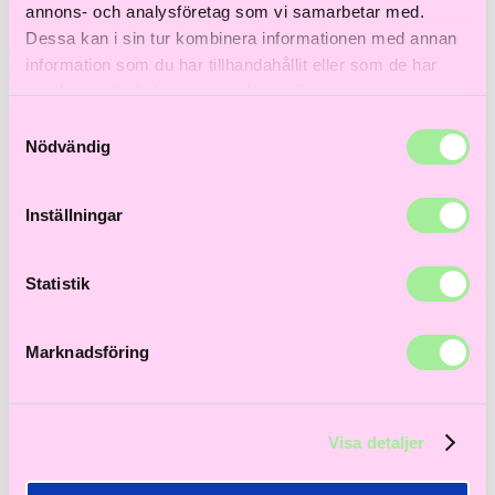
Till våra bästsäljare!
annons- och analysföretag som vi samarbetar med.
Hem
>
Fint hår
> Healing Style Clay 100g
Dessa kan i sin tur kombinera informationen med annan
information som du har tillhandahållit eller som de har
-15%
samlat in när du har använt deras tjänster.
Samtyckesval
Nödvändig
Inställningar
Statistik
Marknadsföring
Visa detaljer