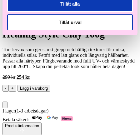
Tillåt alla
Tillåt urval
L'ANZA
Healing Style Clay 100g
Torr lervax som ger starkt grepp och häftiga texturer för unika,
individuella stilar. Fettfri med lätt glans och långvarig hållbarhet.
Passar alla hårtyper. Färgbevarande med fullt UV- och värmeskydd
upp till 260°C. Skapa din perfekta look som håller hela dagen!
Det
Det
299
kr
254
kr
ursprungliga
nuvarande
priset
priset
-
+
Lägg i varukorg
Healing
var:
är:
Style
299 kr.
254 kr.
Clay
100g
I lager
(1-3 arbetsdagar)
mängd
Betala säkert:
Produktinformation