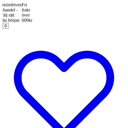
ördriven
Fri
del -
frakt
rätt
över
början
600kr
0