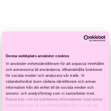
Skadat hår
Frissigt hår
Blont hår
Volymlöst hår
Hårbottensproblem
Kort hår
Kluvna toppar
Färgat hår
Ofärgat hår
Shoppa efter kategori
Denna webbplats använder cookies
Schampo & Balsam
Inpackningar & Treatments
Vi använder enhetsidentifierare för att anpassa innehållet
Vård
och annonserna till användarna, tillhandahålla funktioner
Styling
för sociala medier och analysera vår trafik. Vi
Håroljor
Värmeverktyg
vidarebefordrar även sådana identifierare och annan
Reseprodukter
information från din enhet till de sociala medier och
Storpack
annons- och analysföretag som vi samarbetar med.
Hårvård för män
Tillbehör
Dessa kan i sin tur kombinera informationen med annan
Färdiga presentkit
information som du har tillhandahållit eller som de har