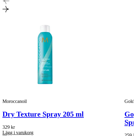
Moroccanoil
Goldw
Dry Texture Spray 205 ml
Gol
Spr
329
kr
Lägg i varukorg
259
k