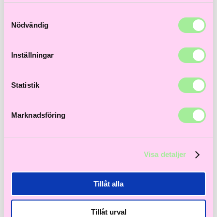
samlat in när du har använt deras tjänster.
Till våra bästsäljare!
Hem
>
Åldrande hår
> FORMA TEXTUR Texture Spray 200ml
Samtyckesval
Nödvändig
Inställningar
Statistik
Marknadsföring
Visa detaljer
Tillåt alla
Tillåt urval