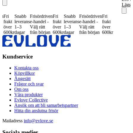
Lägg 
i
Snabb
Frisördriven
Fri
Snabb
Frisördriven
Fri
kt
leverans
e-handel -
frakt
leverans
e-handel -
frakt
er
1–3
Välj rätt
över
1–3
Välj rätt
över
0kr
dagar
från början
600kr
dagar
från början
600kr
Kundservice
Kontakta oss
Köpvillkor
Ångerätt
Frågor och svar
Om oss
Våra produkter
Evlove Collective
Ansök om att bli samarbetspartner
Hitta din anslutna frisör
Mailadress
info@evlove.se
Sociala medier