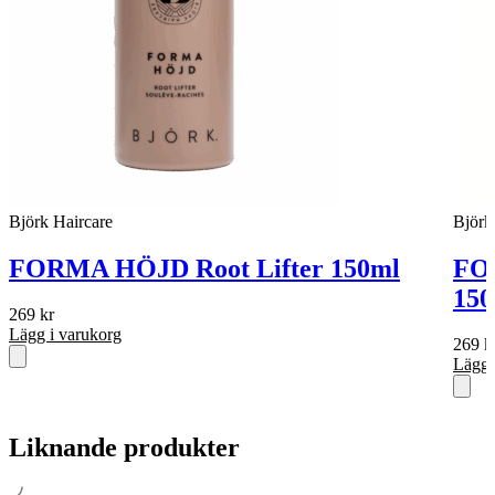
Björk Haircare
Björk
FORMA HÖJD Root Lifter 150ml
FO
150
269
kr
Lägg i varukorg
269
k
Lägg 
Liknande produkter