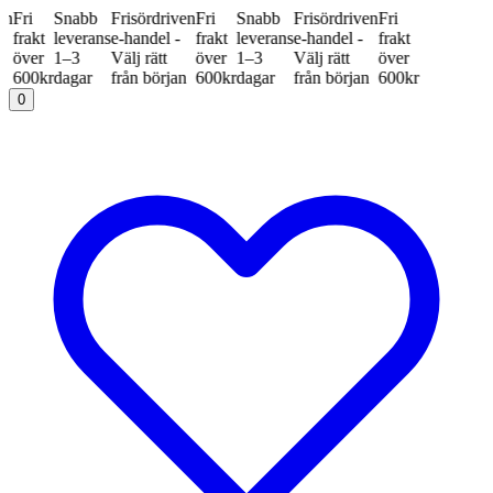
i
Snabb
Frisördriven
Fri
Snabb
Frisördriven
Fri
kt
leverans
e-handel -
frakt
leverans
e-handel -
frakt
er
1–3
Välj rätt
över
1–3
Välj rätt
över
0kr
dagar
från början
600kr
dagar
från början
600kr
0