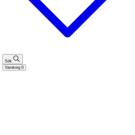
Sök
Varukorg
0
Shoppa efter hårtyp
Fint hår
Tjockt hår
Lockigt hår
Rakt hår
Texturerat hår
Åldrande hår
Shoppa efter behov