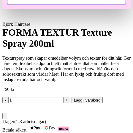
Björk Haircare
FORMA TEXTUR Texture
Spray 200ml
Texturspray som skapar omedelbar volym och textur för ditt hår. Ger
håret en flexibel stadga och ett matt slutresultat som håller hela
dagen. Skonsam och näringsrik formula med ros-, blåbär- och
solrosextrakt som vårdar håret. Har en lyxig och fruktig doft med
inslag av röda bär och vanilj.
269
kr
-
+
Lägg i varukorg
FORMA
TEXTUR
Texture
Spray
I lager
(1-3 arbetsdagar)
200ml
mängd
Betala säkert: