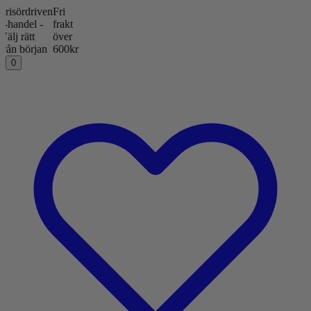
ördriven
Fri
ndel -
frakt
rätt
över
 början
600kr
0