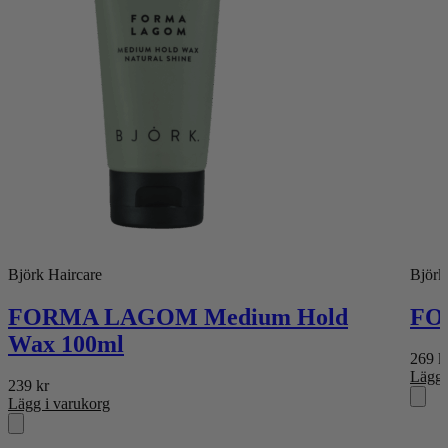
Björk Haircare
Björk
FORMA LAGOM Medium Hold
FOR
Wax 100ml
269
k
Lägg 
239
kr
Lägg i varukorg