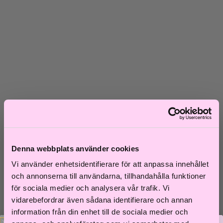
Skadat hår
Frissigt hår
Blont hår
Volymlöst hår
Hårbottensproblem
Kort hår
Kluvna toppar
Färgat hår
Ofärgat hår
Shoppa efter kategori
Schampo & Balsam
Inpackningar & Treatments
Vård
Styling
Denna webbplats använder cookies
Håroljor
Värmeverktyg
Vi använder enhetsidentifierare för att anpassa innehållet
Reseprodukter
och annonserna till användarna, tillhandahålla funktioner
Storpack
för sociala medier och analysera vår trafik. Vi
Hårvård för män
Tillbehör
vidarebefordrar även sådana identifierare och annan
Färdiga presentkit
information från din enhet till de sociala medier och