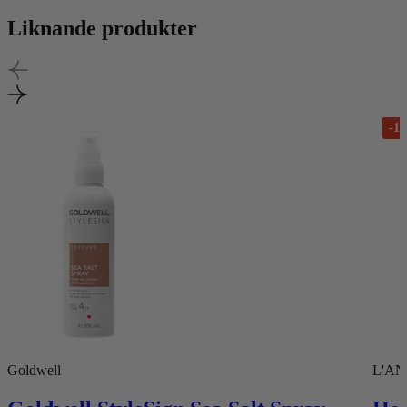
Liknande produkter
-1
Goldwell
L'A