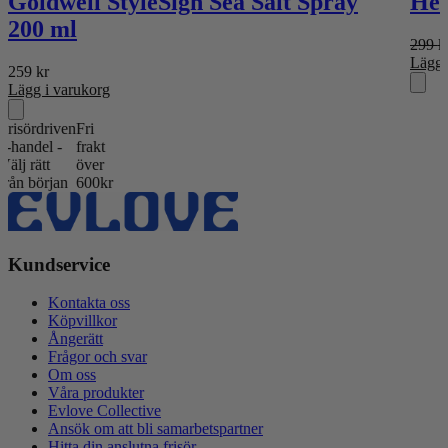
Goldwell StyleSign Sea Salt Spray
Hea
200 ml
299
k
Lägg 
259
kr
Lägg i varukorg
ördriven
Fri
ndel -
frakt
rätt
över
 början
600kr
Kundservice
Kontakta oss
Köpvillkor
Ångerätt
Frågor och svar
Om oss
Våra produkter
Evlove Collective
Ansök om att bli samarbetspartner
Hitta din anslutna frisör