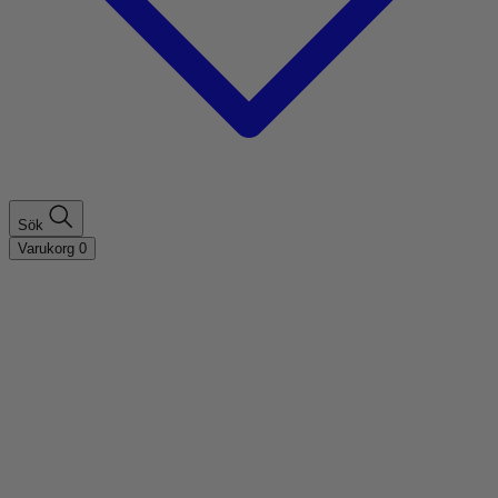
Sök
Varukorg
0
Shoppa efter hårtyp
Fint hår
Tjockt hår
Lockigt hår
Rakt hår
Texturerat hår
Åldrande hår
Shoppa efter behov