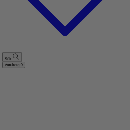
Sök
Varukorg
0
Shoppa efter hårtyp
Fint hår
Tjockt hår
Lockigt hår
Rakt hår
Texturerat hår
Åldrande hår
Shoppa efter behov