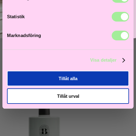
Statistik
Marknadsföring
Björk Haircare
Visa detaljer
AG Silver Conditioner 250ml
Tillåt alla
279
kr
Lägg i varukorg
Tillåt urval