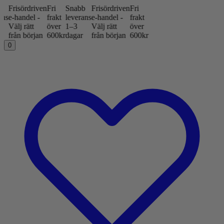
ven
Fri
Snabb
Frisördriven
Fri
-
frakt
leverans
e-handel -
frakt
över
1–3
Välj rätt
över
an
600kr
dagar
från början
600kr
0