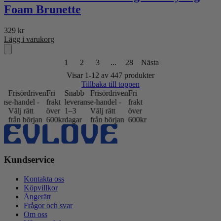
Foam Brunette
329
kr
Lägg i varukorg
1
2
3
...
28
Nästa
Visar 1-12 av 447 produkter
Tillbaka till toppen
ven
Fri
Snabb
Frisördriven
Fri
-
frakt
leverans
e-handel -
frakt
över
1–3
Välj rätt
över
an
600kr
dagar
från början
600kr
Kundservice
Kontakta oss
Köpvillkor
Ångerätt
Frågor och svar
Om oss