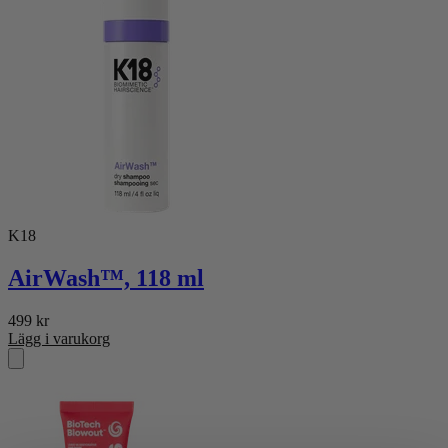
K18
AirWash™, 118 ml
499
kr
Lägg i varukorg