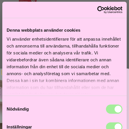
Denna webbplats använder cookies
Vi använder enhetsidentifierare för att anpassa innehållet
och annonserna till användarna, tillhandahålla funktioner
för sociala medier och analysera vår trafik. Vi
vidarebefordrar även sådana identifierare och annan
Goddess
information från din enhet till de sociala medier och
BioTech Blowout 50 ml
annons- och analysföretag som vi samarbetar med.
Dessa kan i sin tur kombinera informationen med annan
449
kr
information som du har tillhandahållit eller som de har
Lägg i varukorg
samlat in när du har använt deras tjänster.
Samtyckesval
Bättre hår börjar här!
Nödvändig
Få 5% i välkomstrabatt och låt frisörer guida dig till
ditt bästa hårliv!
Inställningar
Lås upp välkomstrabatt