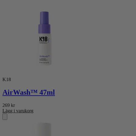
K18
AirWash™ 47ml
269
kr
Lägg i varukorg