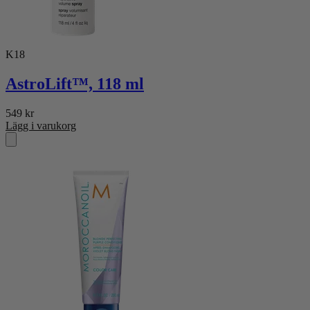
K18
AstroLift™, 118 ml
549
kr
Lägg i varukorg