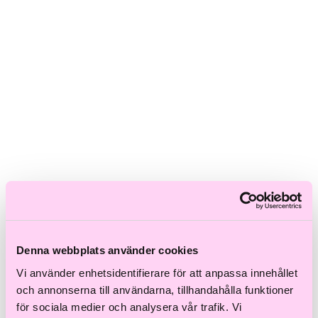
Skadat hår
Frissigt hår
Blont hår
Volymlöst hår
Hårbottensproblem
Kort hår
Kluvna toppar
Färgat hår
Ofärgat hår
Shoppa efter kategori
Schampo & Balsam
Inpackningar & Treatments
Vård
Styling
Håroljor
Värmeverktyg
Reseprodukter
Denna webbplats använder cookies
Storpack
Hårvård för män
Vi använder enhetsidentifierare för att anpassa innehållet
Tillbehör
och annonserna till användarna, tillhandahålla funktioner
Färdiga presentkit
för sociala medier och analysera vår trafik. Vi