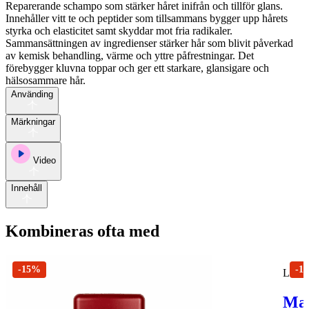
Reparerande schampo som stärker håret inifrån och tillför glans.
Innehåller vitt te och peptider som tillsammans bygger upp hårets
styrka och elasticitet samt skyddar mot fria radikaler.
Sammansättningen av ingredienser stärker hår som blivit påverkad
av kemisk behandling, värme och yttre påfrestningar. Det
förebygger kluvna toppar och ger ett starkare, glansigare och
hälsosammare hår.
Använding
Märkningar
Video
Innehåll
Kombineras ofta med
-15%
-1
L'A
Man