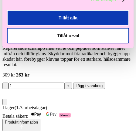
Tillåt alla
L'ANZA
White Tea Shampoo
Tillåt urval
Reparerande schampo med vitt te och peptider som stärker håret
inifrån och tillför glans. Skyddar mot fria radikaler och bygger upp
skadat hår, förebygger kluvna toppar för ett starkare, hälsosammare
resultat.
Det
Det
309
kr
263
kr
ursprungliga
nuvarande
priset
priset
-
+
Lägg i varukorg
White
var:
är:
Tea
309 kr.
263 kr.
Shampoo
mängd
I lager
(1-3 arbetsdagar)
Betala säkert:
Produktinformation