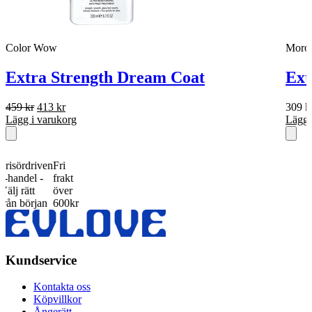
Color Wow
Moroc
Extra Strength Dream Coat
Ext
Det
Det
459
kr
413
kr
309
k
ursprungliga
nuvarande
Lägg i varukorg
Lägg 
priset
priset
var:
är:
459 kr.
413 kr.
ördriven
Fri
del -
frakt
rätt
över
början
600kr
Kundservice
Kontakta oss
Köpvillkor
Ångerätt