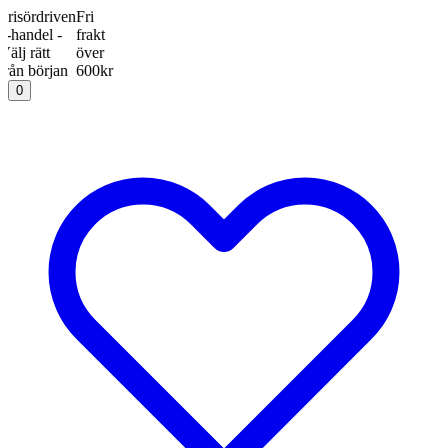
ördriven
Fri
del -
frakt
rätt
över
början
600kr
0