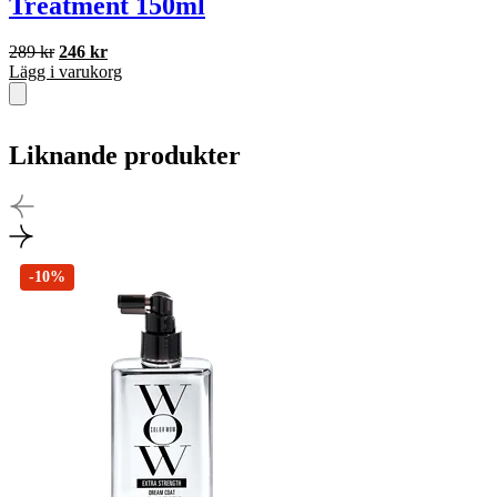
Treatment 150ml
Det
Det
289
kr
246
kr
ursprungliga
nuvarande
Lägg i varukorg
priset
priset
var:
är:
289 kr.
246 kr.
Liknande produkter
-10%