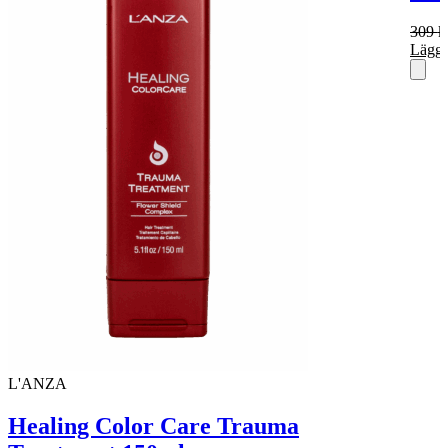
309
k
Lägg 
L'ANZA
Healing Color Care Trauma