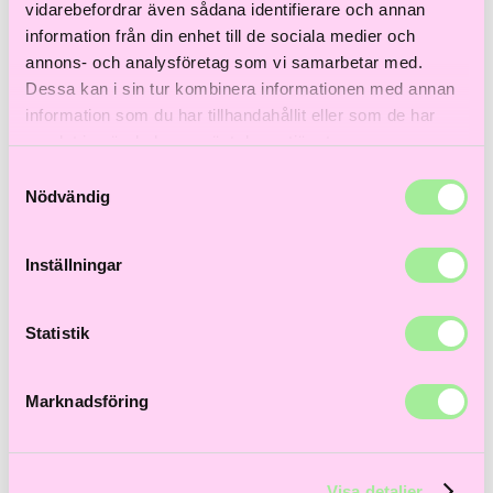
Till våra bästsäljare!
vidarebefordrar även sådana identifierare och annan
Hem
>
Åldrande hår
> White Tea Shampoo
information från din enhet till de sociala medier och
annons- och analysföretag som vi samarbetar med.
-15%
Dessa kan i sin tur kombinera informationen med annan
information som du har tillhandahållit eller som de har
samlat in när du har använt deras tjänster.
Samtyckesval
Nödvändig
Inställningar
Statistik
Marknadsföring
Visa detaljer