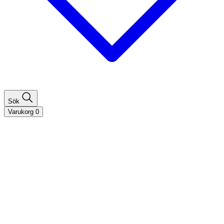
Sök
Varukorg
0
Shoppa efter hårtyp
Fint hår
Tjockt hår
Lockigt hår
Rakt hår
Texturerat hår
Åldrande hår
Shoppa efter behov