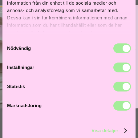
Till våra bästsäljare!
information från din enhet till de sociala medier och
Hem
>
Åldrande hår
> Toppik Regular – Grå
annons- och analysföretag som vi samarbetar med.
Dessa kan i sin tur kombinera informationen med annan
information som du har tillhandahållit eller som de har
samlat in när du har använt deras tjänster.
Samtyckesval
Bättre hår börjar här!
Nödvändig
Få 5% i välkomstrabatt och låt frisörer guida dig till
ditt bästa hårliv!
Inställningar
Lås upp välkomstrabatt
Statistik
Marknadsföring
Visa detaljer