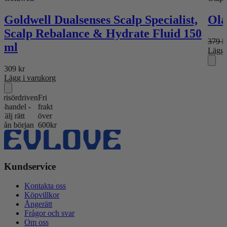
Goldwell Dualsenses Scalp Specialist,
Ola
Scalp Rebalance & Hydrate Fluid 150
379
k
ml
Lägg 
309
kr
Lägg i varukorg
rdriven
Fri
del -
frakt
rätt
över
början
600kr
Kundservice
Kontakta oss
Köpvillkor
Ångerätt
Frågor och svar
Om oss