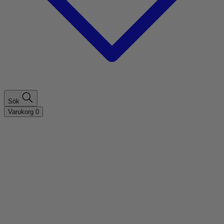
Sök
Varukorg
0
Shoppa efter hårtyp
Fint hår
Tjockt hår
Lockigt hår
Rakt hår
Texturerat hår
Åldrande hår
Shoppa efter behov