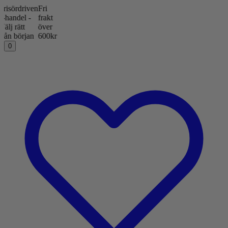
rdriven
Fri
del -
frakt
rätt
över
början
600kr
0