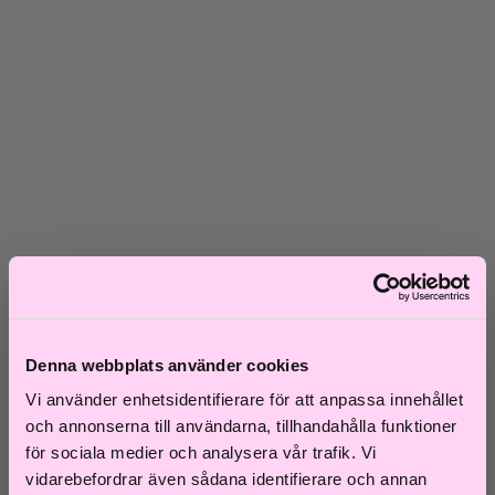
Skadat hår
Frissigt hår
Blont hår
Volymlöst hår
Hårbottensproblem
Kort hår
Kluvna toppar
Färgat hår
Ofärgat hår
Shoppa efter kategori
Schampo & Balsam
Inpackningar & Treatments
Vård
Styling
Håroljor
Värmeverktyg
Denna webbplats använder cookies
Reseprodukter
Vi använder enhetsidentifierare för att anpassa innehållet
Storpack
Hårvård för män
och annonserna till användarna, tillhandahålla funktioner
Tillbehör
för sociala medier och analysera vår trafik. Vi
Färdiga presentkit
vidarebefordrar även sådana identifierare och annan