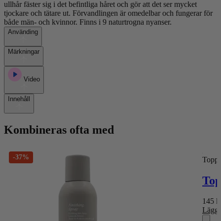
ullhår fäster sig i det befintliga håret och gör att det ser mycket
tjockare och tätare ut. Förvandlingen är omedelbar och fungerar för
både män- och kvinnor. Finns i 9 naturtrogna nyanser.
Använding
Märkningar
Video
Innehåll
Kombineras ofta med
-37%
Toppi
Top
145
k
Lägg 