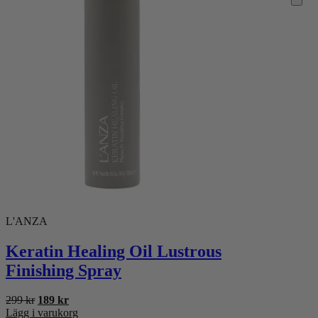
L'ANZA
Keratin Healing Oil Lustrous
Finishing Spray
Det
Det
299
kr
189
kr
ursprungliga
nuvarande
Lägg i varukorg