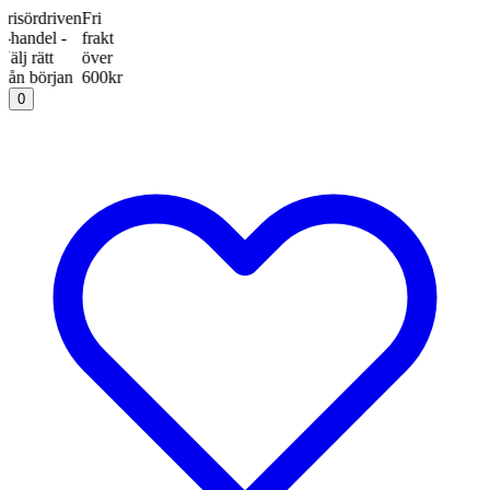
ördriven
Fri
del -
frakt
rätt
över
början
600kr
0