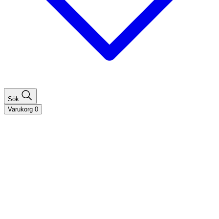
Sök
Varukorg
0
Shoppa efter hårtyp
Fint hår
Tjockt hår
Lockigt hår
Rakt hår
Texturerat hår
Åldrande hår
Shoppa efter behov