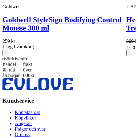
Goldwell
L'A
Goldwell StyleSign Bodifying Control
Hea
Mousse 300 ml
Tre
259
kr
309
k
Lägg i varukorg
Lägg 
ördriven
Fri
del -
frakt
rätt
över
början
600kr
Kundservice
Kontakta oss
Köpvillkor
Ångerätt
Frågor och svar
Om oss