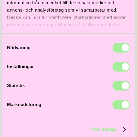
Till våra bästsäljare!
information från din enhet till de sociala medier och
Hem
>
Åldrande hår
> Root Boost 250 ml
annons- och analysföretag som vi samarbetar med.
Dessa kan i sin tur kombinera informationen med annan
information som du har tillhandahållit eller som de har
samlat in när du har använt deras tjänster.
Samtyckesval
Nödvändig
Inställningar
Statistik
Marknadsföring
Visa detaljer