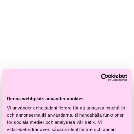
Skadat hår
Frissigt hår
Blont hår
Volymlöst hår
Hårbottensproblem
Kort hår
Kluvna toppar
Färgat hår
Ofärgat hår
Shoppa efter kategori
Schampo & Balsam
Inpackningar & Treatments
Vård
Styling
Håroljor
Värmeverktyg
Denna webbplats använder cookies
Reseprodukter
Vi använder enhetsidentifierare för att anpassa innehållet
Storpack
Hårvård för män
och annonserna till användarna, tillhandahålla funktioner
Tillbehör
för sociala medier och analysera vår trafik. Vi
Färdiga presentkit
vidarebefordrar även sådana identifierare och annan