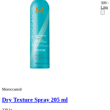
309
k
Lägg 
Moroccanoil
Dry Texture Spray 205 ml
329
kr