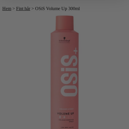
Till våra bästsäljare!
Hem
>
Fint hår
> OSiS Volume Up 300ml