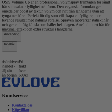
OSiS Volume Up är en professionell volymspray framtagen för långt
hår som saknar fyllighet och form. Den veganska formulan ger
omedelbar boost av textur, volym och lyft från längderna utan att
tynga ner håret. Perfekt för dig som vill skapa ett fylligare, mer
levande resultat med naturlig rörelse. Sprayen motverkar statiskt hår
och ger en luftig känsla som håller hela dagen. Använd i torrt hår för
maximal effekt och extra struktur i längderna.
Använding
Innehåll
ördriven
Fri
ndel -
frakt
 rätt
över
 början
600kr
Kundservice
Kontakta oss
Köpvillkor