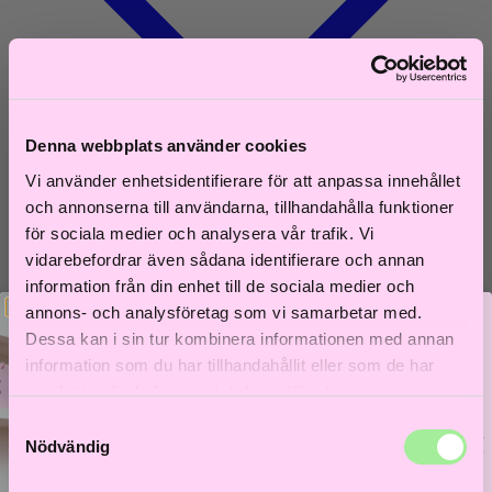
Denna webbplats använder cookies
Vi använder enhetsidentifierare för att anpassa innehållet
och annonserna till användarna, tillhandahålla funktioner
Sök
för sociala medier och analysera vår trafik. Vi
Varukorg
0
vidarebefordrar även sådana identifierare och annan
Shoppa efter hårtyp
information från din enhet till de sociala medier och
annons- och analysföretag som vi samarbetar med.
Fint hår
Dessa kan i sin tur kombinera informationen med annan
Tjockt hår
Lockigt hår
information som du har tillhandahållit eller som de har
Rakt hår
samlat in när du har använt deras tjänster.
Texturerat hår
Åldrande hår
Samtyckesval
Bättre hår börjar här!
Nödvändig
Shoppa efter behov
Få 5% i välkomstrabatt och låt frisörer guida dig till
ditt bästa hårliv!