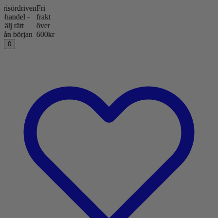
ördriven
Fri
ndel -
frakt
 rätt
över
 början
600kr
0