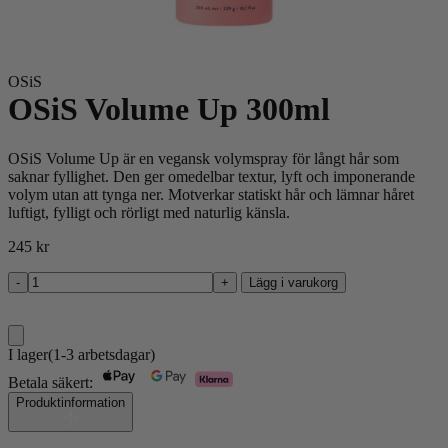
OSiS
OSiS Volume Up 300ml
OSiS Volume Up är en vegansk volymspray för långt hår som
saknar fyllighet. Den ger omedelbar textur, lyft och imponerande
volym utan att tynga ner. Motverkar statiskt hår och lämnar håret
luftigt, fylligt och rörligt med naturlig känsla.
245
kr
-
+
Lägg i varukorg
OSiS
Volume
Up
300ml
I lager
(1-3 arbetsdagar)
mängd
Betala säkert:
Produktinformation