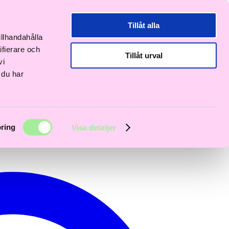
Tillåt alla
illhandahålla
ifierare och
Tillåt urval
vi
 du har
ring
Visa detaljer