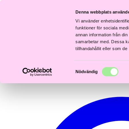
Fri
Fri
nabb
Frisördriven e-
Snabb
Frisördriven e-
S
frakt
frakt
Denna webbplats använde
everans
handel - Välj rätt
leverans
handel - Välj rätt
le
över
över
–3 dagar
från början
1–3 dagar
från början
1–
600kr
600kr
Vi använder enhetsidentifie
0
funktioner för sociala medi
annan information från din
samarbetar med. Dessa kan
tillhandahållit eller som d
Samtyckesval
Nödvändig