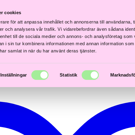
Fri
Fri
nabb
Frisördriven e-
Snabb
Frisördriven e-
frakt
frakt
r cookies
verans
handel - Välj rätt
leverans
handel - Välj rätt
över
över
3 dagar
från början
1–3 dagar
från början
600kr
600kr
rare för att anpassa innehållet och annonserna till användarna, t
er och analysera vår trafik. Vi vidarebefordrar även sådana ident
 enhet till de sociala medier och annons- och analysföretag som 
 i sin tur kombinera informationen med annan information som
e har samlat in när du har använt deras tjänster.
Inställningar
Statistik
Marknadsfö