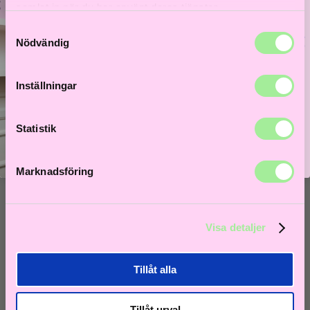
Till våra bästsäljare!
samlat in när du har använt deras tjänster.
Hem
>
Värmeverktyg
> MIDI styler
Samtyckesval
Bättre hår börjar här!
Nödvändig
Få 5% i välkomstrabatt och låt frisörer guida dig till
ditt bästa hårliv!
Inställningar
Lås upp välkomstrabatt
Statistik
Marknadsföring
Visa detaljer
Tillåt alla
Tillåt urval