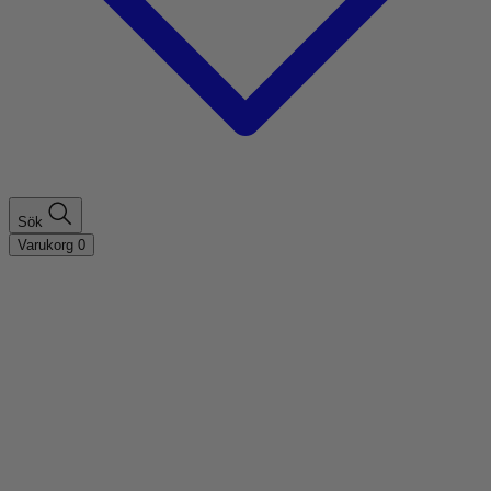
Sök
Varukorg
0
Shoppa efter hårtyp
Fint hår
Tjockt hår
Lockigt hår
Rakt hår
Texturerat hår
Åldrande hår
Shoppa efter behov