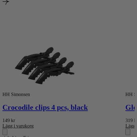
HH Simonsen
HH S
Crocodile clips 4 pcs, black
Glo
149
kr
319
k
Lägg i varukorg
Lägg 