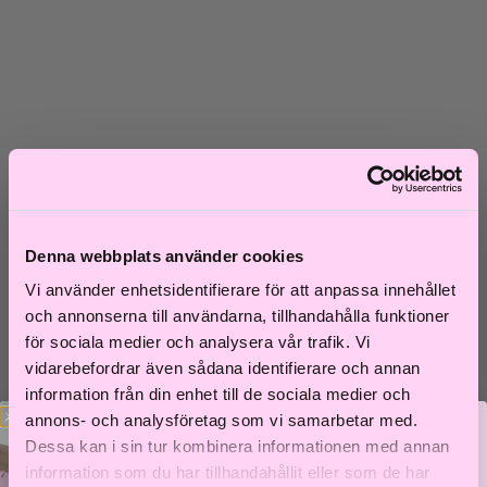
Skadat hår
Frissigt hår
Blont hår
Volymlöst hår
Hårbottensproblem
Kort hår
Kluvna toppar
Färgat hår
Ofärgat hår
Shoppa efter kategori
Denna webbplats använder cookies
Schampo & Balsam
Inpackningar & Treatments
Vi använder enhetsidentifierare för att anpassa innehållet
Vård
Styling
och annonserna till användarna, tillhandahålla funktioner
Håroljor
för sociala medier och analysera vår trafik. Vi
Värmeverktyg
vidarebefordrar även sådana identifierare och annan
Reseprodukter
Storpack
information från din enhet till de sociala medier och
Hårvård för män
annons- och analysföretag som vi samarbetar med.
Tillbehör
Dessa kan i sin tur kombinera informationen med annan
Färdiga presentkit
information som du har tillhandahållit eller som de har