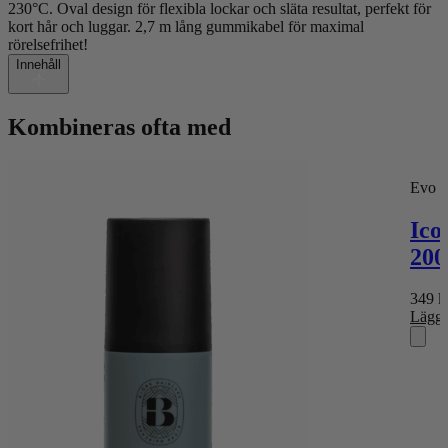
230°C. Oval design för flexibla lockar och släta resultat, perfekt för
kort hår och luggar. 2,7 m lång gummikabel för maximal
rörelsefrihet!
Innehåll
Kombineras ofta med
Evo
Ico
200
349
k
Lägg 