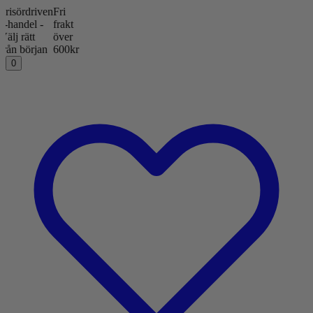
ördriven
Fri
ndel -
frakt
rätt
över
 början
600kr
0