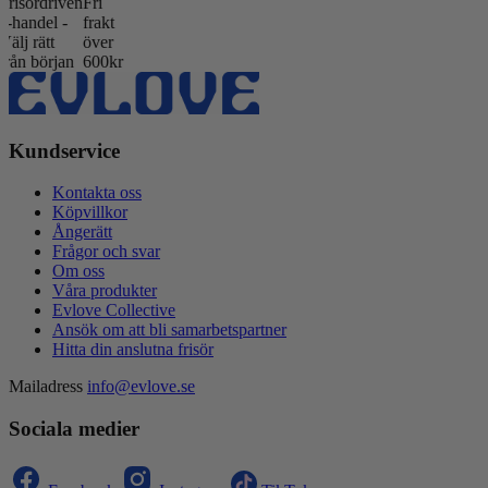
ördriven
Fri
ndel -
frakt
rätt
över
 början
600kr
Kundservice
Kontakta oss
Köpvillkor
Ångerätt
Frågor och svar
Om oss
Våra produkter
Evlove Collective
Ansök om att bli samarbetspartner
Hitta din anslutna frisör
Mailadress
info@evlove.se
Sociala medier