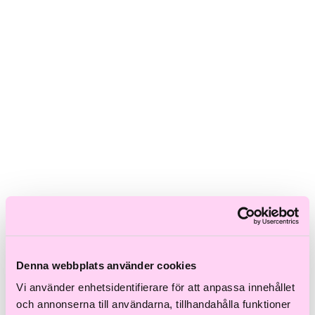
Skadat hår
Frissigt hår
Blont hår
Volymlöst hår
Hårbottensproblem
Kort hår
Kluvna toppar
Färgat hår
Ofärgat hår
Shoppa efter kategori
Schampo & Balsam
Inpackningar & Treatments
Vård
Styling
Håroljor
Värmeverktyg
Reseprodukter
Storpack
Denna webbplats använder cookies
Hårvård för män
Tillbehör
Vi använder enhetsidentifierare för att anpassa innehållet
Färdiga presentkit
och annonserna till användarna, tillhandahålla funktioner