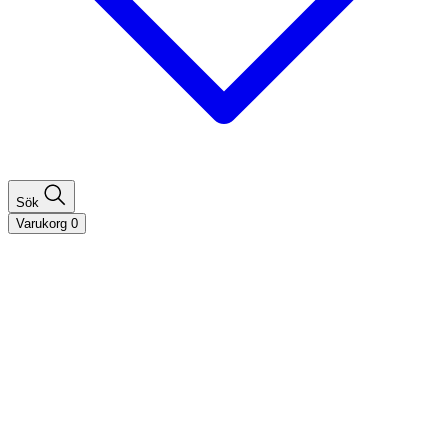
Sök
Varukorg
0
Shoppa efter hårtyp
Fint hår
Tjockt hår
Lockigt hår
Rakt hår
Texturerat hår
Åldrande hår
Shoppa efter behov