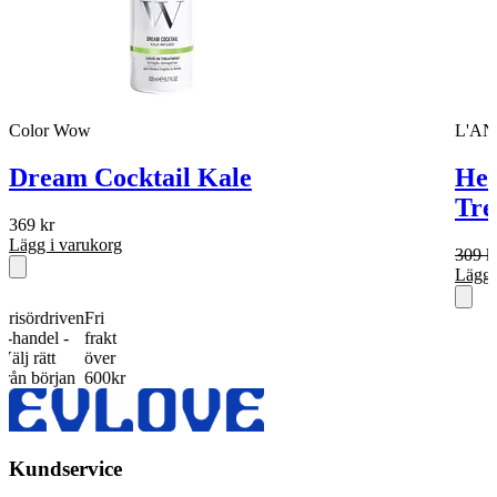
Color Wow
L'A
Dream Cocktail Kale
Hea
Tre
369
kr
Lägg i varukorg
309
k
Lägg 
ördriven
Fri
del -
frakt
rätt
över
början
600kr
Kundservice