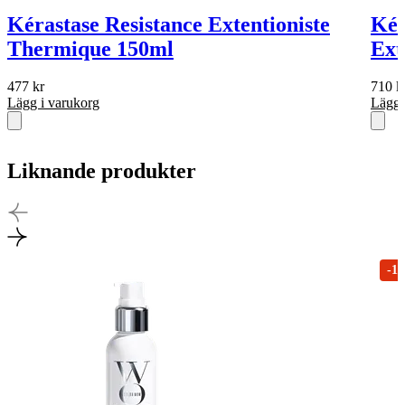
Kérastase Resistance Extentioniste
Kér
Thermique 150ml
Ext
477
kr
710
k
Lägg i varukorg
Lägg 
Liknande produkter
-1