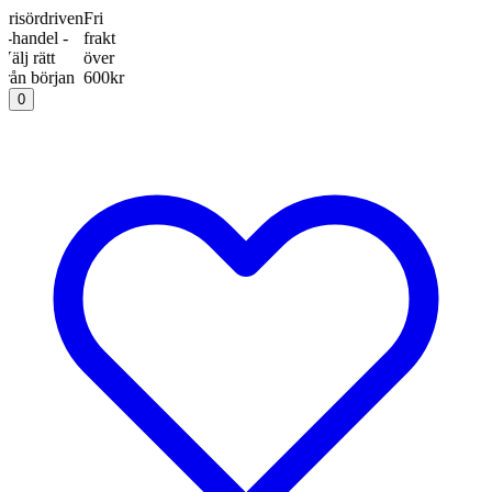
ördriven
Fri
del -
frakt
rätt
över
början
600kr
0