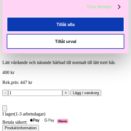
Visa detaljer
Tillåt alla
Kérastase
Kérastase Resistance Bain
Tillåt urval
Extentioniste Shampoo 250ml
Lätt vårdande och närande hårbad till normalt till lätt torrt hår.
400
kr
Rek.pris:
447
kr
-
+
Lägg i varukorg
Kérastase
Resistance
Bain
Extentioniste
I lager
(1-3 arbetsdagar)
Shampoo
250ml
Betala säkert:
mängd
Produktinformation