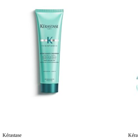
Kérastase
Kéras