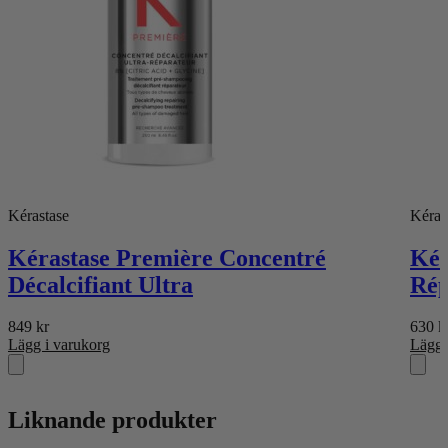
Kérastase
Kéras
Kérastase Première Concentré
Kér
Décalcifiant Ultra
Rép
849
kr
630
k
Lägg i varukorg
Lägg 
Liknande produkter