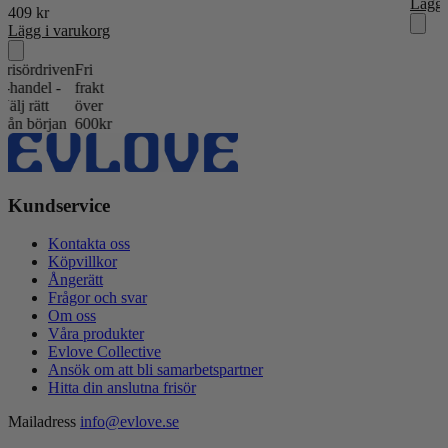
Lägg 
409
kr
Lägg i varukorg
rdriven
Fri
del -
frakt
ätt
över
början
600kr
Kundservice
Kontakta oss
Köpvillkor
Ångerätt
Frågor och svar
Om oss
Våra produkter
Evlove Collective
Ansök om att bli samarbetspartner
Hitta din anslutna frisör
Mailadress
info@evlove.se