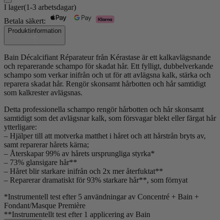
Décalcifiant
I lager
(1-3 arbetsdagar)
Rénovateur
Shampoo
Betala säkert:
250ML
Produktinformation
mängd
Bain Décalcifiant Réparateur från Kérastase är ett kalkavlägsnande
och reparerande schampo för skadat hår. Ett fylligt, dubbelverkande
schampo som verkar inifrån och ut för att avlägsna kalk, stärka och
reparera skadat hår. Rengör skonsamt hårbotten och hår samtidigt
som kalkrester avlägsnas.
Detta professionella schampo rengör hårbotten och hår skonsamt
samtidigt som det avlägsnar kalk, som försvagar blekt eller färgat hår
ytterligare:
– Hjälper till att motverka matthet i håret och att hårstrån bryts av,
samt reparerar hårets kärna;
– Återskapar 99% av hårets ursprungliga styrka*
– 73% glansigare hår**
– Håret blir starkare inifrån och 2x mer återfuktat**
– Reparerar dramatiskt för 93% starkare hår**, som förnyat
*Instrumentell test efter 5 användningar av Concentré + Bain +
Fondant/Masque Première
**Instrumentellt test efter 1 applicering av Bain