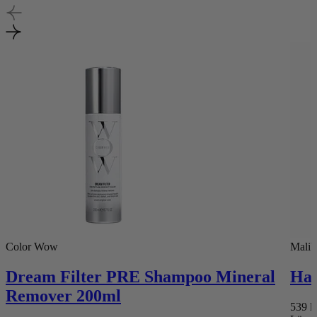
Color Wow
Malib
Dream Filter PRE Shampoo Mineral
Har
Remover 200ml
539
k