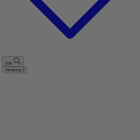
Sök
Varukorg
0
Shoppa efter hårtyp
Fint hår
Tjockt hår
Lockigt hår
Rakt hår
Texturerat hår
Åldrande hår
Shoppa efter behov