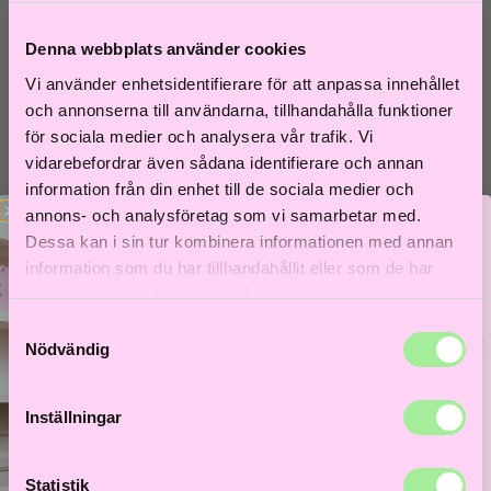
Till våra bästsäljare!
Hem
>
Åldrande hår
> Kérastase Première Bain Décalcifiant
Denna webbplats använder cookies
Rénovateur Shampoo 250ML
Vi använder enhetsidentifierare för att anpassa innehållet
och annonserna till användarna, tillhandahålla funktioner
för sociala medier och analysera vår trafik. Vi
vidarebefordrar även sådana identifierare och annan
information från din enhet till de sociala medier och
annons- och analysföretag som vi samarbetar med.
Dessa kan i sin tur kombinera informationen med annan
information som du har tillhandahållit eller som de har
samlat in när du har använt deras tjänster.
Samtyckesval
Bättre hår börjar här!
Nödvändig
Få 5% i välkomstrabatt och låt frisörer guida dig till
ditt bästa hårliv!
Inställningar
Lås upp välkomstrabatt
Statistik