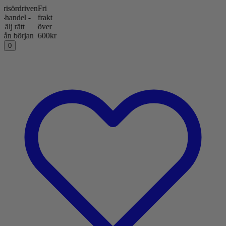
rdriven
Fri
del -
frakt
ätt
över
början
600kr
0