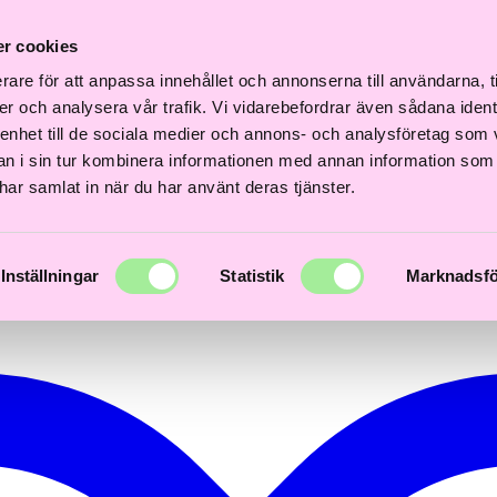
Fri
Fri
nabb
Frisördriven e-
Snabb
Frisördriven e-
frakt
frakt
r cookies
verans
handel - Välj rätt
leverans
handel - Välj rätt
över
över
3 dagar
från början
1–3 dagar
från början
600kr
600kr
rare för att anpassa innehållet och annonserna till användarna, t
er och analysera vår trafik. Vi vidarebefordrar även sådana ident
 enhet till de sociala medier och annons- och analysföretag som 
 i sin tur kombinera informationen med annan information som
e har samlat in när du har använt deras tjänster.
Inställningar
Statistik
Marknadsfö