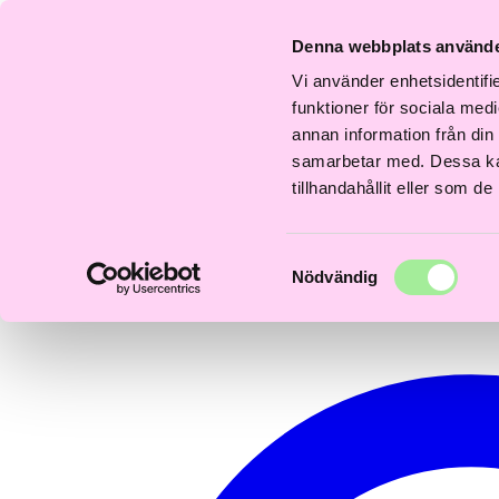
Fri
Fri
nabb
Frisördriven e-
Snabb
Frisördriven e-
S
frakt
frakt
Denna webbplats använde
everans
handel - Välj rätt
leverans
handel - Välj rätt
le
över
över
–3 dagar
från början
1–3 dagar
från början
1–
600kr
600kr
Vi använder enhetsidentifie
0
funktioner för sociala medi
annan information från din
samarbetar med. Dessa kan
tillhandahållit eller som d
Samtyckesval
Nödvändig