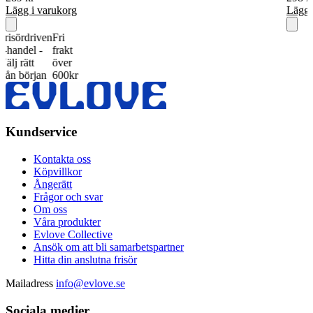
Lägg i varukorg
Lägg 
rdriven
Fri
del -
frakt
ätt
över
början
600kr
Kundservice
Kontakta oss
Köpvillkor
Ångerätt
Frågor och svar
Om oss
Våra produkter
Evlove Collective
Ansök om att bli samarbetspartner
Hitta din anslutna frisör
Mailadress
info@evlove.se
Sociala medier