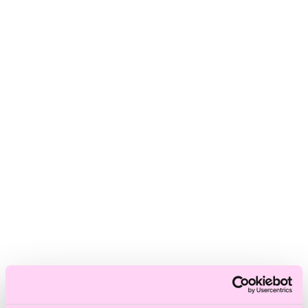
Skadat hår
Frissigt hår
Blont hår
Volymlöst hår
Hårbottensproblem
Kort hår
Kluvna toppar
Färgat hår
Ofärgat hår
Shoppa efter kategori
Schampo & Balsam
Inpackningar & Treatments
Vård
Styling
Håroljor
Värmeverktyg
Reseprodukter
Storpack
Hårvård för män
Tillbehör
Färdiga presentkit