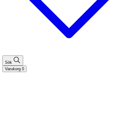
Sök
Varukorg
0
Shoppa efter hårtyp
Fint hår
Tjockt hår
Lockigt hår
Rakt hår
Texturerat hår
Åldrande hår
Shoppa efter behov