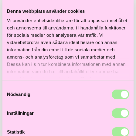
Till våra bästsäljare!
Hem
>
Färgat hår
>
Hårfärg
> Igora Vibrance 9,5-1 60ml
Denna webbplats använder cookies
Vi använder enhetsidentifierare för att anpassa innehållet
och annonserna till användarna, tillhandahålla funktioner
för sociala medier och analysera vår trafik. Vi
vidarebefordrar även sådana identifierare och annan
information från din enhet till de sociala medier och
annons- och analysföretag som vi samarbetar med.
Dessa kan i sin tur kombinera informationen med annan
information som du har tillhandahållit eller som de har
samlat in när du har använt deras tjänster.
Samtyckesval
Nödvändig
Inställningar
Statistik