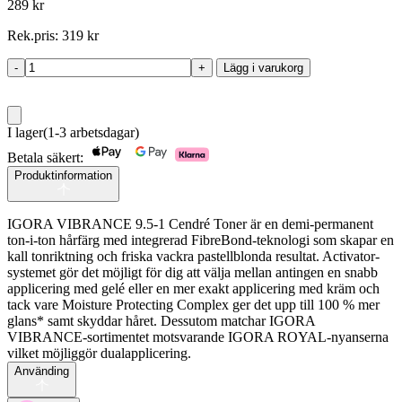
289
kr
Rek.pris:
319
kr
-
+
Lägg i varukorg
Igora
Vibrance
9,5-
1
I lager
(1-3 arbetsdagar)
60ml
mängd
Betala säkert:
Produktinformation
IGORA VIBRANCE 9.5-1 Cendré Toner är en demi-permanent
ton-i-ton hårfärg med integrerad FibreBond-teknologi som skapar en
kall tonriktning och friska vackra pastellblonda resultat. Activator-
systemet gör det möjligt för dig att välja mellan antingen en snabb
applicering med gelé eller en mer exakt applicering med kräm och
tack vare Moisture Protecting Complex ger det upp till 100 % mer
glans* samt skyddar håret. Dessutom matchar IGORA
VIBRANCE-sortimentet motsvarande IGORA ROYAL-nyanserna
vilket möjliggör dualapplicering.
Använding