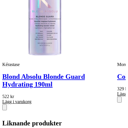
Kérastase
Moroc
Blond Absolu Blonde Guard
Col
Hydrating 190ml
329
k
Lägg 
522
kr
Lägg i varukorg
Liknande produkter