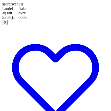
rdriven
Fri
del -
frakt
ätt
över
början
600kr
0