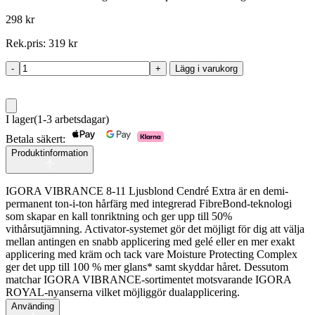
298
kr
Rek.pris:
319
kr
-
+
Lägg i varukorg
Igora
Vibrance
8-
11
I lager
(1-3 arbetsdagar)
mängd
Betala säkert:
Produktinformation
IGORA VIBRANCE 8-11 Ljusblond Cendré Extra är en demi-
permanent ton-i-ton hårfärg med integrerad FibreBond-teknologi
som skapar en kall tonriktning och ger upp till 50%
vithårsutjämning. Activator-systemet gör det möjligt för dig att välja
mellan antingen en snabb applicering med gelé eller en mer exakt
applicering med kräm och tack vare Moisture Protecting Complex
ger det upp till 100 % mer glans* samt skyddar håret. Dessutom
matchar IGORA VIBRANCE-sortimentet motsvarande IGORA
ROYAL-nyanserna vilket möjliggör dualapplicering.
Använding