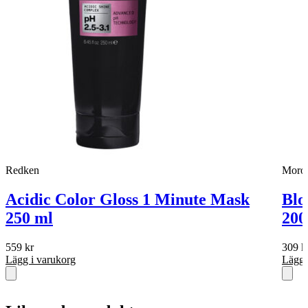
Redken
Moroc
Acidic Color Gloss 1 Minute Mask
Blo
250 ml
200
559
kr
309
k
Lägg i varukorg
Lägg 