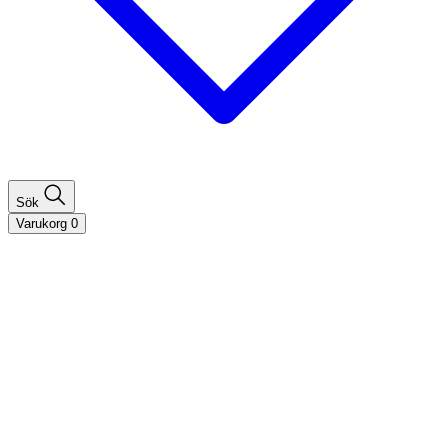
Sök
Varukorg
0
Shoppa efter hårtyp
Fint hår
Tjockt hår
Lockigt hår
Rakt hår
Texturerat hår
Åldrande hår
Shoppa efter behov