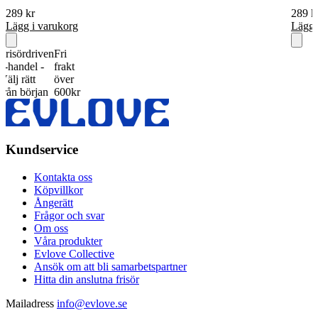
289
kr
289
k
Lägg i varukorg
Lägg 
ördriven
Fri
ndel -
frakt
rätt
över
 början
600kr
Kundservice
Kontakta oss
Köpvillkor
Ångerätt
Frågor och svar
Om oss
Våra produkter
Evlove Collective
Ansök om att bli samarbetspartner
Hitta din anslutna frisör
Mailadress
info@evlove.se