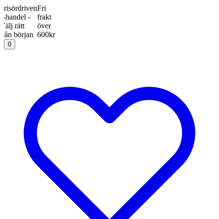
ördriven
Fri
ndel -
frakt
rätt
över
 början
600kr
0