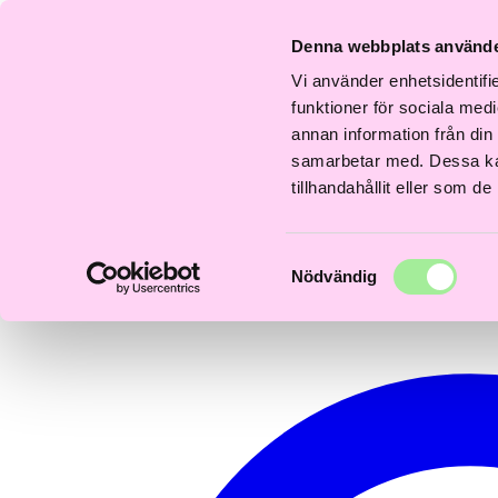
Fri
Fri
Snabb
Frisördriven e-
Snabb
Frisördriven e-
S
frakt
frakt
Denna webbplats använde
everans
handel - Välj rätt
leverans
handel - Välj rätt
l
över
över
–3 dagar
från början
1–3 dagar
från början
1
600kr
600kr
Vi använder enhetsidentifie
0
funktioner för sociala medi
annan information från din
samarbetar med. Dessa kan
tillhandahållit eller som d
Samtyckesval
Nödvändig