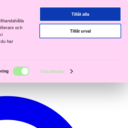
Tillåt alla
illhandahålla
ifierare och
Tillåt urval
vi
 du har
ring
Visa detaljer