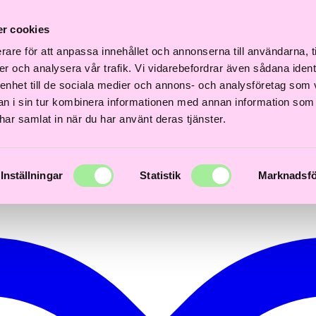
Fri
Fri
nabb
Frisördriven e-
Snabb
Frisördriven e-
frakt
frakt
r cookies
everans
handel - Välj rätt
leverans
handel - Välj rätt
över
över
–3 dagar
från början
1–3 dagar
från början
600kr
600kr
rare för att anpassa innehållet och annonserna till användarna, t
er och analysera vår trafik. Vi vidarebefordrar även sådana ident
 enhet till de sociala medier och annons- och analysföretag som 
 i sin tur kombinera informationen med annan information som
e har samlat in när du har använt deras tjänster.
Inställningar
Statistik
Marknadsfö