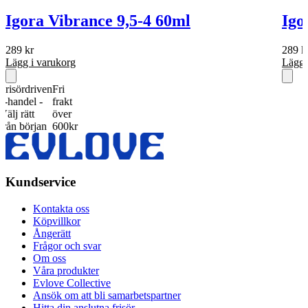
Igora Vibrance 9,5-4 60ml
Igo
289
kr
289
k
Lägg i varukorg
Lägg 
rdriven
Fri
del -
frakt
ätt
över
början
600kr
Kundservice
Kontakta oss
Köpvillkor
Ångerätt
Frågor och svar
Om oss
Våra produkter
Evlove Collective
Ansök om att bli samarbetspartner
Hitta din anslutna frisör