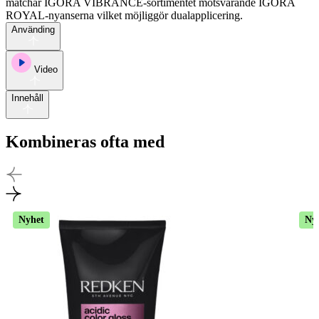
matchar IGORA VIBRANCE-sortimentet motsvarande IGORA
ROYAL-nyanserna vilket möjliggör dualapplicering.
Använding
Video
Innehåll
Kombineras ofta med
Nyhet
Ny