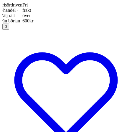
rdriven
Fri
del -
frakt
ätt
över
början
600kr
0