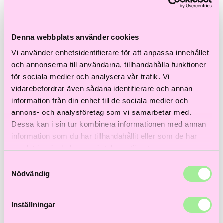
Till våra bästsäljare!
Hem
>
Färgat hår
>
Hårfärg
> Igora Vibrance 9,5-49 60ml
Denna webbplats använder cookies
Vi använder enhetsidentifierare för att anpassa innehållet
och annonserna till användarna, tillhandahålla funktioner
för sociala medier och analysera vår trafik. Vi
vidarebefordrar även sådana identifierare och annan
information från din enhet till de sociala medier och
annons- och analysföretag som vi samarbetar med.
Dessa kan i sin tur kombinera informationen med annan
information som du har tillhandahållit eller som de har
samlat in när du har använt deras tjänster.
Samtyckesval
Nödvändig
Inställningar