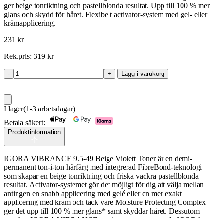
ger beige tonriktning och pastellblonda resultat. Upp till 100 % mer
glans och skydd för håret. Flexibelt activator-system med gel- eller
krämapplicering.
231
kr
Rek.pris:
319
kr
-
+
Lägg i varukorg
Igora
Vibrance
9,5-
49
I lager
(1-3 arbetsdagar)
60ml
mängd
Betala säkert:
Produktinformation
IGORA VIBRANCE 9.5-49 Beige Violett Toner är en demi-
permanent ton-i-ton hårfärg med integrerad FibreBond-teknologi
som skapar en beige tonriktning och friska vackra pastellblonda
resultat. Activator-systemet gör det möjligt för dig att välja mellan
antingen en snabb applicering med gelé eller en mer exakt
applicering med kräm och tack vare Moisture Protecting Complex
ger det upp till 100 % mer glans* samt skyddar håret. Dessutom