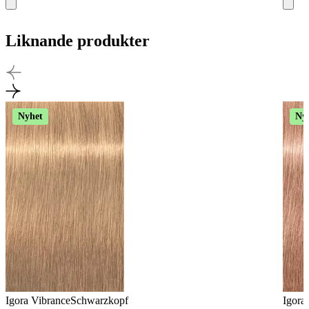
Liknande produkter
Nyhet
Ny
Igora Vibrance
Schwarzkopf
Igora