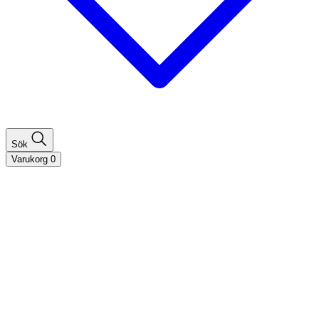
Sök
Varukorg
0
Shoppa efter hårtyp
Fint hår
Tjockt hår
Lockigt hår
Rakt hår
Texturerat hår
Åldrande hår
Shoppa efter behov