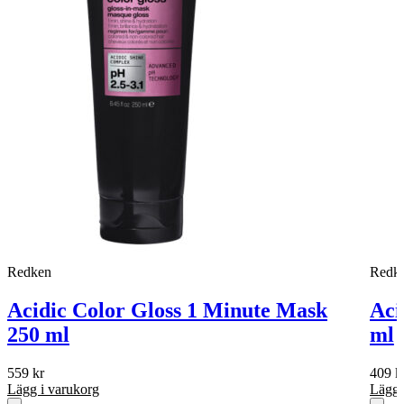
Redken
Redk
Acidic Color Gloss 1 Minute Mask
Aci
250 ml
ml
559
kr
409
k
Lägg i varukorg
Lägg 