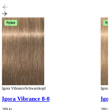
Nyhet
Ny
Igora Vibrance
Schwarzkopf
Igora
Igora Vibrance 8-0
Igo
289
kr
289
k