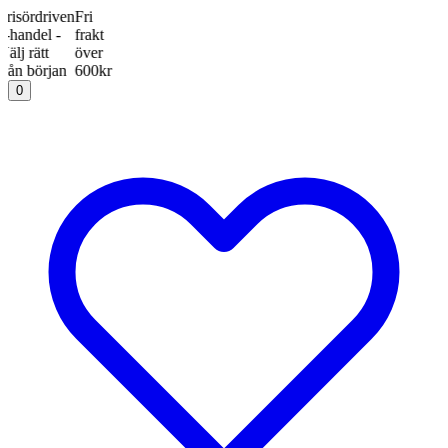
rdriven
Fri
del -
frakt
ätt
över
början
600kr
0