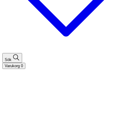
Sök
Varukorg
0
Shoppa efter hårtyp
Fint hår
Tjockt hår
Lockigt hår
Rakt hår
Texturerat hår
Åldrande hår
Shoppa efter behov