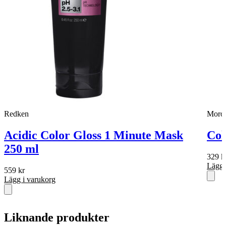
Redken
Moroc
Acidic Color Gloss 1 Minute Mask
Col
250 ml
329
k
Lägg 
559
kr
Lägg i varukorg
Liknande produkter