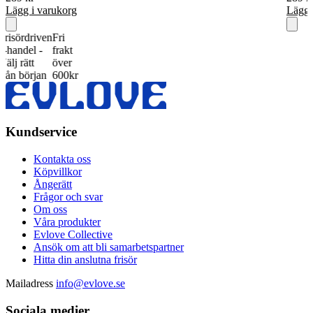
Lägg i varukorg
Lägg 
rdriven
Fri
del -
frakt
ätt
över
början
600kr
Kundservice
Kontakta oss
Köpvillkor
Ångerätt
Frågor och svar
Om oss
Våra produkter
Evlove Collective
Ansök om att bli samarbetspartner
Hitta din anslutna frisör
Mailadress
info@evlove.se
Sociala medier