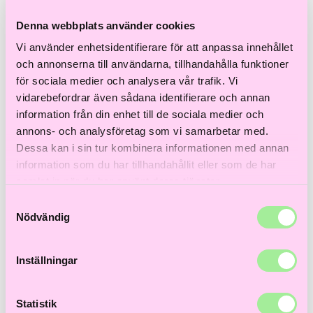
Till våra bästsäljare!
Hem
>
Färgat hår
>
Hårfärg
> Igora Vibrance 9,5-4 60ml
Denna webbplats använder cookies
Vi använder enhetsidentifierare för att anpassa innehållet
och annonserna till användarna, tillhandahålla funktioner
för sociala medier och analysera vår trafik. Vi
vidarebefordrar även sådana identifierare och annan
information från din enhet till de sociala medier och
annons- och analysföretag som vi samarbetar med.
Dessa kan i sin tur kombinera informationen med annan
information som du har tillhandahållit eller som de har
samlat in när du har använt deras tjänster.
Samtyckesval
Nödvändig
Inställningar
Statistik