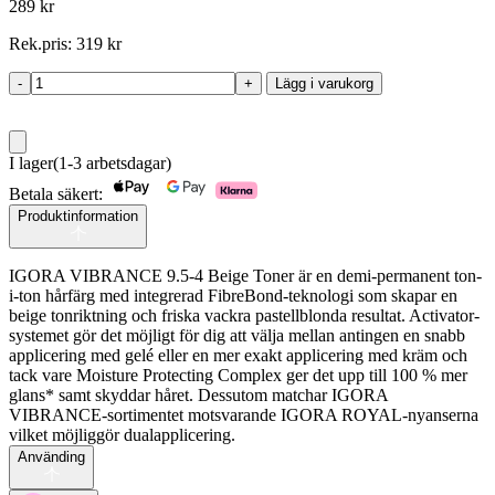
289
kr
Rek.pris:
319
kr
-
+
Lägg i varukorg
Igora
Vibrance
9,5-
4
I lager
(1-3 arbetsdagar)
60ml
mängd
Betala säkert:
Produktinformation
IGORA VIBRANCE 9.5-4 Beige Toner är en demi-permanent ton-
i-ton hårfärg med integrerad FibreBond-teknologi som skapar en
beige tonriktning och friska vackra pastellblonda resultat. Activator-
systemet gör det möjligt för dig att välja mellan antingen en snabb
applicering med gelé eller en mer exakt applicering med kräm och
tack vare Moisture Protecting Complex ger det upp till 100 % mer
glans* samt skyddar håret. Dessutom matchar IGORA
VIBRANCE-sortimentet motsvarande IGORA ROYAL-nyanserna
vilket möjliggör dualapplicering.
Använding