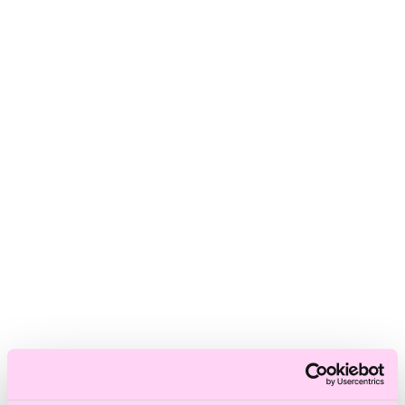
Skadat hår
Frissigt hår
Blont hår
Volymlöst hår
Hårbottensproblem
Kort hår
Kluvna toppar
Färgat hår
Ofärgat hår
Shoppa efter kategori
Schampo & Balsam
Inpackningar & Treatments
Vård
Styling
Håroljor
Värmeverktyg
Reseprodukter
Storpack
Hårvård för män
Tillbehör
Färdiga presentkit