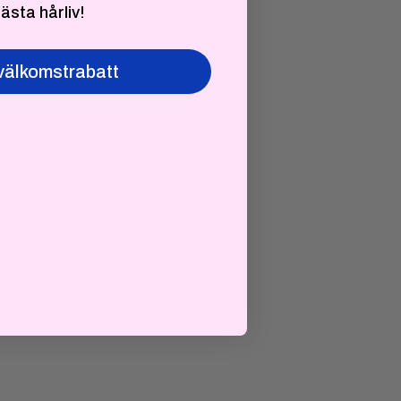
bästa hårliv!
välkomstrabatt