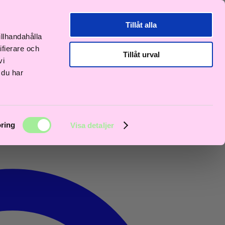
Tillåt alla
illhandahålla
ifierare och
Tillåt urval
vi
 du har
ring
Visa detaljer