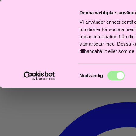
Fri
Fri
bb
Frisördriven e-
Snabb
Frisördriven e-
Snab
frakt
frakt
Denna webbplats använde
rans
handel - Välj rätt
leverans
handel - Välj rätt
lever
över
över
dagar
från början
1–3 dagar
från början
1–3 d
600kr
600kr
Vi använder enhetsidentifie
0
funktioner för sociala medi
annan information från din
samarbetar med. Dessa kan
tillhandahållit eller som d
Samtyckesval
Nödvändig