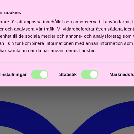
Fri
Fri
b
Frisördriven e-
Snabb
Frisördriven e-
frakt
frakt
r cookies
ans
handel - Välj rätt
leverans
handel - Välj rätt
över
över
agar
från början
1–3 dagar
från början
600kr
600kr
rare för att anpassa innehållet och annonserna till användarna, t
er och analysera vår trafik. Vi vidarebefordrar även sådana ident
 enhet till de sociala medier och annons- och analysföretag som 
 i sin tur kombinera informationen med annan information som
e har samlat in när du har använt deras tjänster.
Inställningar
Statistik
Marknadsfö