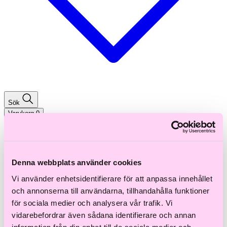
Sök
Varukorg
0
Shoppa efter hårtyp
Fint hår
Tjockt hår
Denna webbplats använder cookies
Lockigt hår
Rakt hår
Vi använder enhetsidentifierare för att anpassa innehållet
Texturerat hår
och annonserna till användarna, tillhandahålla funktioner
Åldrande hår
för sociala medier och analysera vår trafik. Vi
Shoppa efter behov
vidarebefordrar även sådana identifierare och annan