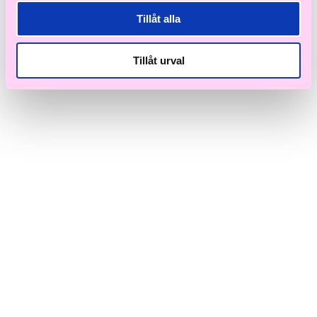
Till våra bästsäljare!
Tillåt alla
Hem
>
Tillbehör
>
Evlove Essentials
> Hårrulle + Klämma för
volym & hållbar form
Tillåt urval