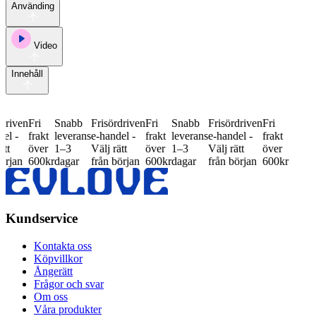
Använding
Video
Innehåll
ven
Fri
Snabb
Frisördriven
Fri
Snabb
Frisördriven
Fri
-
frakt
leverans
e-handel -
frakt
leverans
e-handel -
frakt
över
1–3
Välj rätt
över
1–3
Välj rätt
över
an
600kr
dagar
från början
600kr
dagar
från början
600kr
Kundservice
Kontakta oss
Köpvillkor
Ångerätt
Frågor och svar
Om oss
Våra produkter