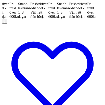
ven
Fri
Snabb
Frisördriven
Fri
Snabb
Frisördriven
Fri
-
frakt
leverans
e-handel -
frakt
leverans
e-handel -
frakt
över
1–3
Välj rätt
över
1–3
Välj rätt
över
an
600kr
dagar
från början
600kr
dagar
från början
600kr
0