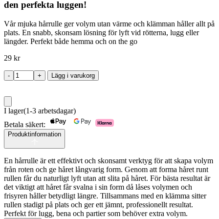
den perfekta luggen!
Vår mjuka hårrulle ger volym utan värme och klämman håller allt på
plats. En snabb, skonsam lösning för lyft vid rötterna, lugg eller
längder. Perfekt både hemma och on the go
29
kr
-
+
Lägg i varukorg
Hårrulle
+
Klämma
för
I lager
(1-3 arbetsdagar)
volym
&
Betala säkert:
hållbar
Produktinformation
form
mängd
En hårrulle är ett effektivt och skonsamt verktyg för att skapa volym
från roten och ge håret långvarig form. Genom att forma håret runt
rullen får du naturligt lyft utan att slita på håret. För bästa resultat är
det viktigt att håret får svalna i sin form då låses volymen och
frisyren håller betydligt längre. Tillsammans med en klämma sitter
rullen stadigt på plats och ger ett jämnt, professionellt resultat.
Perfekt för lugg, bena och partier som behöver extra volym.