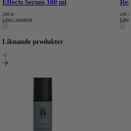
Effects Serum 100 ml
Res
249
kr
249
k
Lägg i varukorg
Lägg 
Liknande produkter