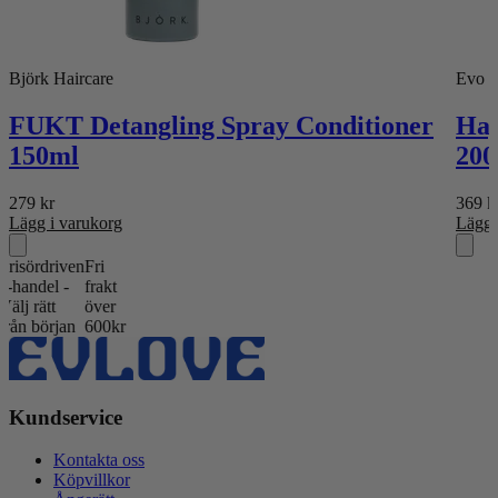
Björk Haircare
Evo
FUKT Detangling Spray Conditioner
Hap
150ml
200
279
kr
369
k
Lägg i varukorg
Lägg 
ördriven
Fri
ndel -
frakt
 rätt
över
 början
600kr
Kundservice
Kontakta oss
Köpvillkor