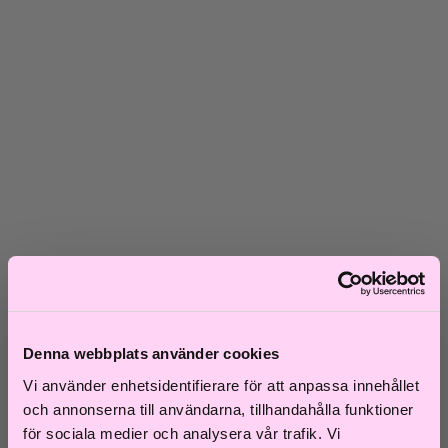
Skadat hår
Frissigt hår
Blont hår
Volymlöst hår
Hårbottensproblem
Kort hår
Kluvna toppar
Färgat hår
Ofärgat hår
Shoppa efter kategori
Schampo & Balsam
Inpackningar & Treatments
Vård
Styling
Håroljor
Värmeverktyg
Reseprodukter
Denna webbplats använder cookies
Storpack
Hårvård för män
Vi använder enhetsidentifierare för att anpassa innehållet
Tillbehör
och annonserna till användarna, tillhandahålla funktioner
Färdiga presentkit
för sociala medier och analysera vår trafik. Vi