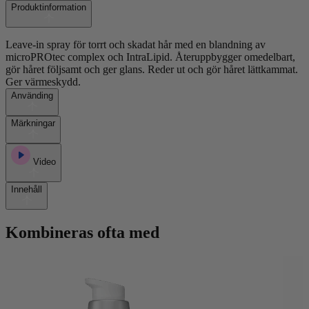
Spray
Produktinformation
150
ml
mängd
Leave-in spray för torrt och skadat hår med en blandning av
microPROtec complex och IntraLipid. Återuppbygger omedelbart,
gör håret följsamt och ger glans. Reder ut och gör håret lättkammat.
Ger värmeskydd.
Använding
Märkningar
Video
Innehåll
Kombineras ofta med