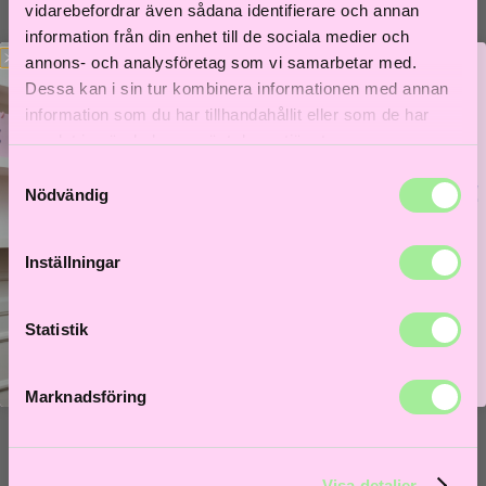
Till våra bästsäljare!
vidarebefordrar även sådana identifierare och annan
Hem
>
Åldrande hår
> Goldwell Dualsenses Rich Repair
information från din enhet till de sociala medier och
Restoring Serum Spray 150 ml
annons- och analysföretag som vi samarbetar med.
Dessa kan i sin tur kombinera informationen med annan
information som du har tillhandahållit eller som de har
samlat in när du har använt deras tjänster.
Samtyckesval
Bättre hår börjar här!
Nödvändig
Få 5% i välkomstrabatt och låt frisörer guida dig till
ditt bästa hårliv!
Inställningar
Lås upp välkomstrabatt
Statistik
Marknadsföring
Visa detaljer