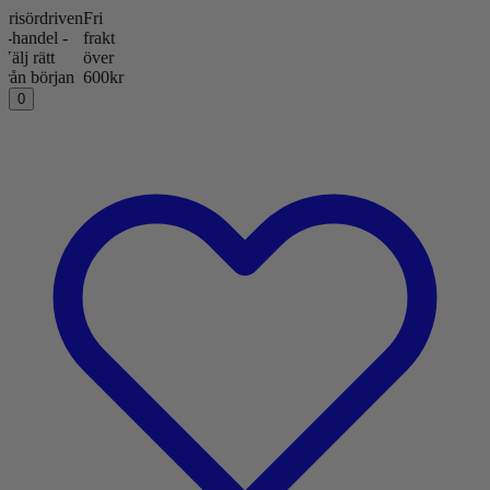
ördriven
Fri
ndel -
frakt
 rätt
över
 början
600kr
0