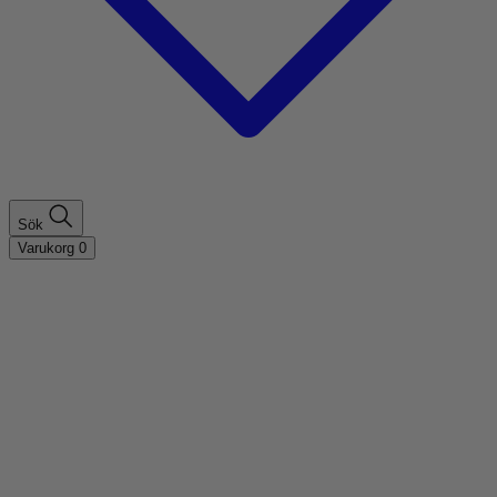
Sök
Varukorg
0
Shoppa efter hårtyp
Fint hår
Tjockt hår
Lockigt hår
Rakt hår
Texturerat hår
Åldrande hår
Shoppa efter behov