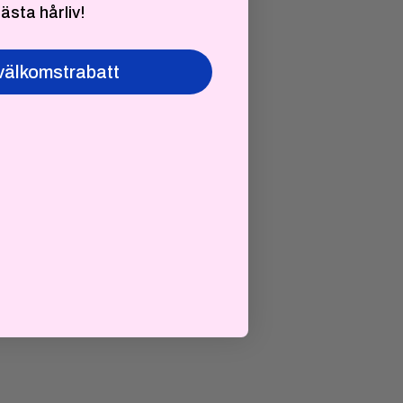
bästa hårliv!
välkomstrabatt