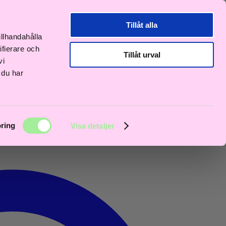
Tillåt alla
illhandahålla
ifierare och
Tillåt urval
vi
 du har
ring
Visa detaljer