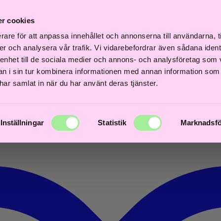
Fri
Fri
Frisördriven e-
Snabb
Frisördriven e-
frakt
frakt
r cookies
ns
handel - Välj rätt
leverans
handel - Välj rätt
över
över
agar
från början
1–3 dagar
från början
600kr
600kr
rare för att anpassa innehållet och annonserna till användarna, t
er och analysera vår trafik. Vi vidarebefordrar även sådana ident
 enhet till de sociala medier och annons- och analysföretag som 
 i sin tur kombinera informationen med annan information som
e har samlat in när du har använt deras tjänster.
Inställningar
Statistik
Marknadsfö