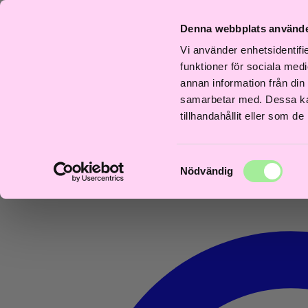
Fri
Fri
b
Frisördriven e-
Snabb
Frisördriven e-
Snabb
frakt
frakt
Denna webbplats använde
ans
handel - Välj rätt
leverans
handel - Välj rätt
levera
över
över
agar
från början
1–3 dagar
från början
1–3 d
600kr
600kr
Vi använder enhetsidentifie
0
funktioner för sociala medi
annan information från din
samarbetar med. Dessa kan
tillhandahållit eller som d
Samtyckesval
Nödvändig