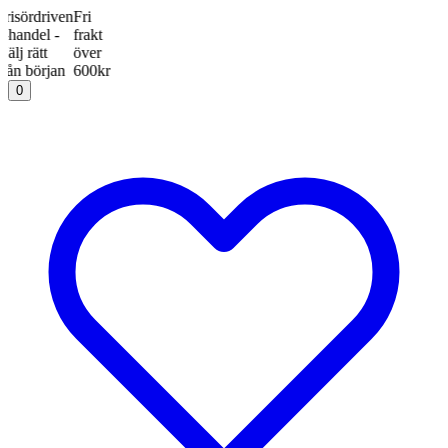
ördriven
Fri
ndel -
frakt
 rätt
över
 början
600kr
0