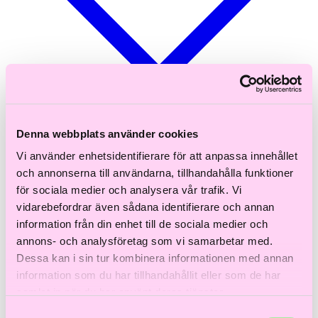
Denna webbplats använder cookies
Sök
Vi använder enhetsidentifierare för att anpassa innehållet
Varukorg
0
och annonserna till användarna, tillhandahålla funktioner
Shoppa efter hårtyp
för sociala medier och analysera vår trafik. Vi
vidarebefordrar även sådana identifierare och annan
Fint hår
Tjockt hår
information från din enhet till de sociala medier och
Lockigt hår
annons- och analysföretag som vi samarbetar med.
Rakt hår
Dessa kan i sin tur kombinera informationen med annan
Texturerat hår
Åldrande hår
information som du har tillhandahållit eller som de har
samlat in när du har använt deras tjänster.
Shoppa efter behov
Samtyckesval