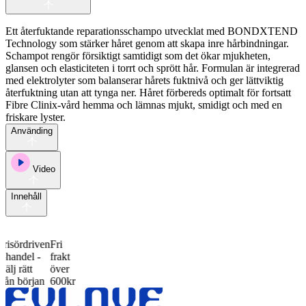
Ett återfuktande reparationsschampo utvecklat med BONDXTEND
Technology som stärker håret genom att skapa inre hårbindningar.
Schampot rengör försiktigt samtidigt som det ökar mjukheten,
glansen och elasticiteten i torrt och sprött hår. Formulan är integrerad
med elektrolyter som balanserar hårets fuktnivå och ger lättviktig
återfuktning utan att tynga ner. Håret förbereds optimalt för fortsatt
Fibre Clinix-vård hemma och lämnas mjukt, smidigt och med en
friskare lyster.
Använding
Video
Innehåll
ördriven
Fri
ndel -
frakt
 rätt
över
 början
600kr