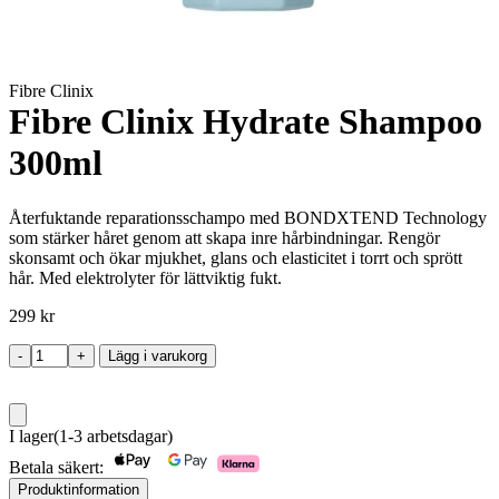
Fibre Clinix
Fibre Clinix Hydrate Shampoo
300ml
Återfuktande reparationsschampo med BONDXTEND Technology
som stärker håret genom att skapa inre hårbindningar. Rengör
skonsamt och ökar mjukhet, glans och elasticitet i torrt och sprött
hår. Med elektrolyter för lättviktig fukt.
299
kr
-
+
Lägg i varukorg
Fibre
Clinix
Hydrate
Shampoo
I lager
(1-3 arbetsdagar)
300ml
mängd
Betala säkert:
Produktinformation