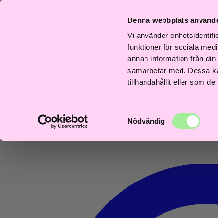
Fri
Fri
b
Frisördriven e-
Snabb
Frisördriven e-
Snabb
frakt
frakt
Denna webbplats använde
ans
handel - Välj rätt
leverans
handel - Välj rätt
levera
över
över
agar
från början
1–3 dagar
från början
1–3 da
600kr
600kr
Vi använder enhetsidentifie
0
funktioner för sociala medi
annan information från din
samarbetar med. Dessa kan
tillhandahållit eller som d
Samtyckesval
Nödvändig