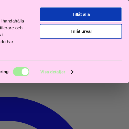
Tillåt alla
illhandahålla
ifierare och
Tillåt urval
vi
 du har
ring
Visa detaljer