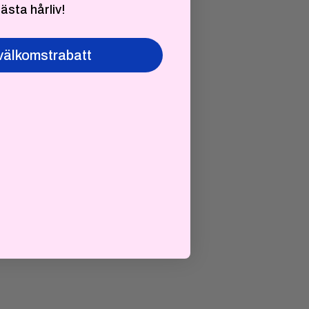
bästa hårliv!
välkomstrabatt