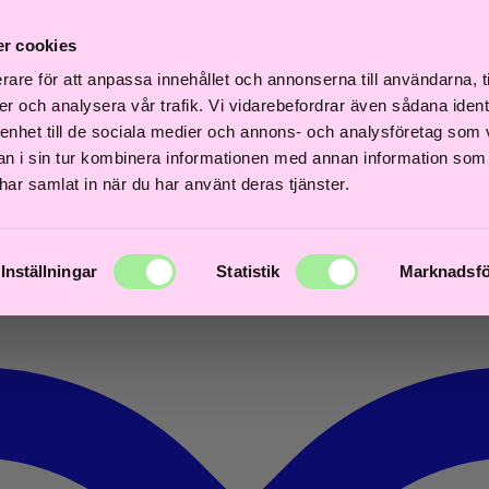
Fri
Fri
Frisördriven e-
Snabb
Frisördriven e-
frakt
frakt
r cookies
ns
handel - Välj rätt
leverans
handel - Välj rätt
över
över
gar
från början
1–3 dagar
från början
600kr
600kr
rare för att anpassa innehållet och annonserna till användarna, t
er och analysera vår trafik. Vi vidarebefordrar även sådana ident
 enhet till de sociala medier och annons- och analysföretag som 
 i sin tur kombinera informationen med annan information som
e har samlat in när du har använt deras tjänster.
Inställningar
Statistik
Marknadsfö