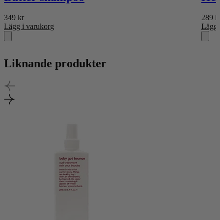
349
kr
289
k
Lägg i varukorg
Lägg 
Liknande produkter