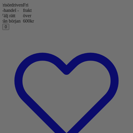
ördriven
Fri
ndel -
frakt
rätt
över
 början
600kr
0