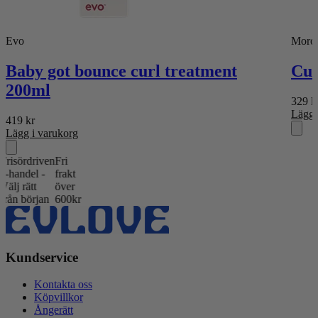
Evo
Moroc
Baby got bounce curl treatment
Cur
200ml
329
k
Lägg 
419
kr
Lägg i varukorg
ördriven
Fri
ndel -
frakt
rätt
över
 början
600kr
Kundservice
Kontakta oss
Köpvillkor
Ångerätt