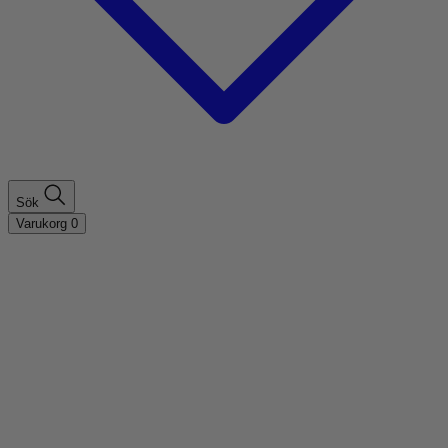
Sök
Varukorg
0
Shoppa efter hårtyp
Fint hår
Tjockt hår
Lockigt hår
Rakt hår
Texturerat hår
Åldrande hår
Shoppa efter behov