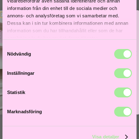
Till våra bästsäljare!
vidarebefordrar även sådana identifierare och annan
information från din enhet till de sociala medier och
Hem
>
Åldrande hår
> Butter conditioner
annons- och analysföretag som vi samarbetar med.
Dessa kan i sin tur kombinera informationen med annan
information som du har tillhandahållit eller som de har
samlat in när du har använt deras tjänster.
Samtyckesval
Bättre hår börjar här!
Nödvändig
Få 5% i välkomstrabatt och låt frisörer guida dig till
ditt bästa hårliv!
Inställningar
Lås upp välkomstrabatt
Statistik
Marknadsföring
Visa detaljer