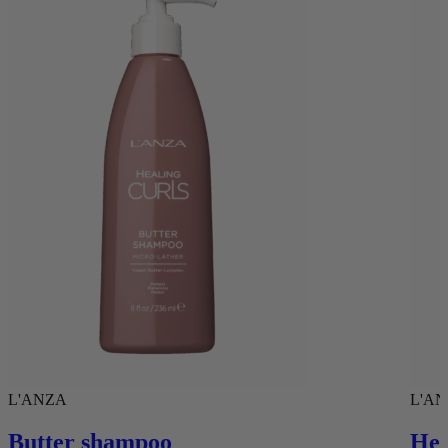
L'ANZA
L'A
Butter shampoo
Hea