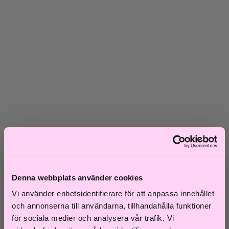
Skadat hår
Frissigt hår
Blont hår
Volymlöst hår
Hårbottensproblem
Kort hår
Kluvna toppar
Färgat hår
Ofärgat hår
Shoppa efter kategori
Schampo & Balsam
Inpackningar & Treatments
Vård
Styling
Håroljor
Värmeverktyg
Reseprodukter
Denna webbplats använder cookies
Storpack
Vi använder enhetsidentifierare för att anpassa innehållet
Hårvård för män
Tillbehör
och annonserna till användarna, tillhandahålla funktioner
Färdiga presentkit
för sociala medier och analysera vår trafik. Vi