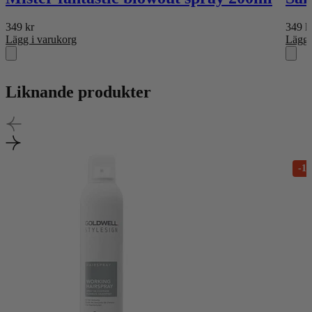
349
kr
349
k
Lägg i varukorg
Lägg 
Liknande produkter
-1