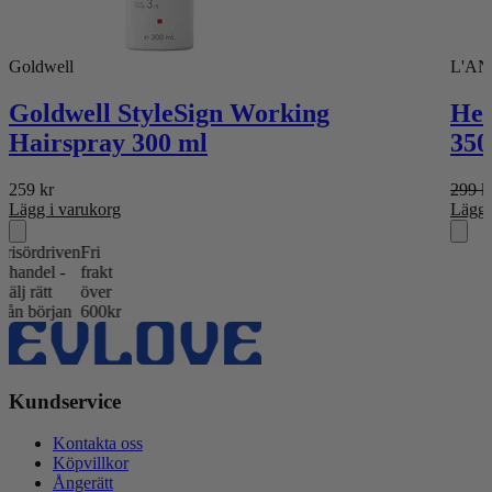
Goldwell
L'A
Goldwell StyleSign Working
Hea
Hairspray 300 ml
350
259
kr
299
k
Lägg i varukorg
Lägg 
rdriven
Fri
del -
frakt
ätt
över
början
600kr
Kundservice
Kontakta oss
Köpvillkor
Ångerätt