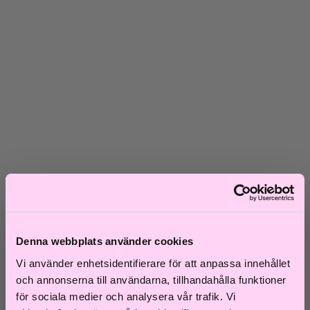
Skadat hår
Frissigt hår
Blont hår
Volymlöst hår
Hårbottensproblem
Kort hår
Kluvna toppar
Färgat hår
Ofärgat hår
Shoppa efter kategori
Schampo & Balsam
Inpackningar & Treatments
Vård
Styling
Håroljor
Värmeverktyg
Reseprodukter
Denna webbplats använder cookies
Storpack
Hårvård för män
Vi använder enhetsidentifierare för att anpassa innehållet
Tillbehör
och annonserna till användarna, tillhandahålla funktioner
Färdiga presentkit
för sociala medier och analysera vår trafik. Vi