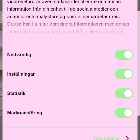
Till våra bästsäljare!
vidarebefordrar även sådana identifierare och annan
information från din enhet till de sociala medier och
Hem
>
Åldrande hår
> Builders paradise working spray 300ml
annons- och analysföretag som vi samarbetar med.
Dessa kan i sin tur kombinera informationen med annan
information som du har tillhandahållit eller som de har
samlat in när du har använt deras tjänster.
Samtyckesval
Bättre hår börjar här!
Nödvändig
Få 5% i välkomstrabatt och låt frisörer guida dig till
ditt bästa hårliv!
Inställningar
Lås upp välkomstrabatt
Statistik
Marknadsföring
Visa detaljer