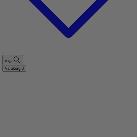
Sök
Varukorg
0
Shoppa efter hårtyp
Fint hår
Tjockt hår
Lockigt hår
Rakt hår
Texturerat hår
Åldrande hår
Shoppa efter behov