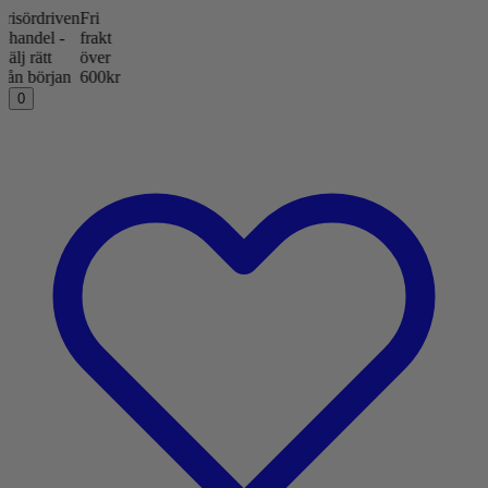
rdriven
Fri
del -
frakt
ätt
över
början
600kr
0