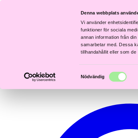
Fri
Fri
F
Snabb
Frisördriven e-
Snabb
Frisördriven e-
frakt
frakt
f
Denna webbplats använde
leverans
handel - Välj rätt
leverans
handel - Välj rätt
över
över
ö
1–3 dagar
från början
1–3 dagar
från början
600kr
600kr
6
Vi använder enhetsidentifie
0
funktioner för sociala medi
annan information från din
samarbetar med. Dessa kan
tillhandahållit eller som d
Samtyckesval
Nödvändig