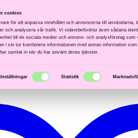
ri
Fri
Fr
Snabb
Frisördriven e-
Snabb
Frisördriven e-
rakt
frakt
fr
r cookies
leverans
handel - Välj rätt
leverans
handel - Välj rätt
ver
över
öv
1–3 dagar
från början
1–3 dagar
från början
00kr
600kr
6
rare för att anpassa innehållet och annonserna till användarna, t
er och analysera vår trafik. Vi vidarebefordrar även sådana ident
 enhet till de sociala medier och annons- och analysföretag som 
 i sin tur kombinera informationen med annan information som
e har samlat in när du har använt deras tjänster.
Inställningar
Statistik
Marknadsfö