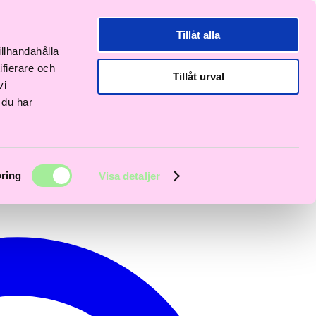
i
Fri
Snabb
Frisördriven e-
akt
frakt
leverans
handel - Välj rätt
Tillåt alla
er
över
1–3 dagar
från början
00kr
600kr
illhandahålla
ifierare och
Tillåt urval
vi
 du har
ring
Visa detaljer