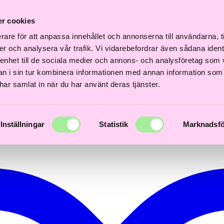
Fri
Fri
nabb
Frisördriven e-
Snabb
Frisördriven e-
frakt
frakt
r cookies
verans
handel - Välj rätt
leverans
handel - Välj rätt
över
över
3 dagar
från början
1–3 dagar
från början
600kr
600kr
rare för att anpassa innehållet och annonserna till användarna, t
er och analysera vår trafik. Vi vidarebefordrar även sådana ident
 enhet till de sociala medier och annons- och analysföretag som 
 i sin tur kombinera informationen med annan information som
e har samlat in när du har använt deras tjänster.
Inställningar
Statistik
Marknadsfö