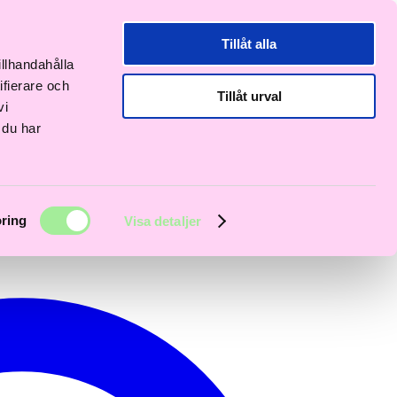
Tillåt alla
illhandahålla
ifierare och
Tillåt urval
vi
 du har
ring
Visa detaljer