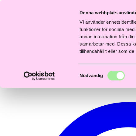
Fri
Fri
nabb
Frisördriven e-
Snabb
Frisördriven e-
S
frakt
frakt
Denna webbplats använde
everans
handel - Välj rätt
leverans
handel - Välj rätt
le
över
över
–3 dagar
från början
1–3 dagar
från början
1–
600kr
600kr
Vi använder enhetsidentifie
0
funktioner för sociala medi
annan information från din
samarbetar med. Dessa kan
tillhandahållit eller som d
Samtyckesval
Nödvändig