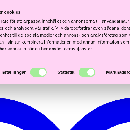
i
Fri
Fri
Snabb
Frisördriven e-
Snabb
Frisördriven e-
akt
frakt
fra
r cookies
leverans
handel - Välj rätt
leverans
handel - Välj rätt
er
över
öv
1–3 dagar
från början
1–3 dagar
från början
00kr
600kr
60
rare för att anpassa innehållet och annonserna till användarna, t
er och analysera vår trafik. Vi vidarebefordrar även sådana ident
 enhet till de sociala medier och annons- och analysföretag som 
 i sin tur kombinera informationen med annan information som
e har samlat in när du har använt deras tjänster.
Inställningar
Statistik
Marknadsfö