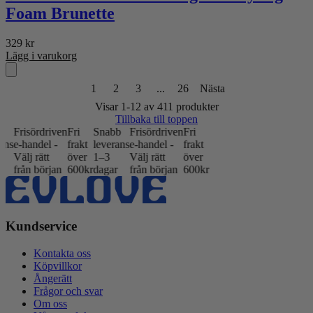
Foam Brunette
329
kr
Lägg i varukorg
1
2
3
...
26
Nästa
Visar 1-12 av 411 produkter
Tillbaka till toppen
riven
Fri
Snabb
Frisördriven
Fri
 -
frakt
leverans
e-handel -
frakt
över
1–3
Välj rätt
över
jan
600kr
dagar
från början
600kr
Kundservice
Kontakta oss
Köpvillkor
Ångerätt
Frågor och svar
Om oss