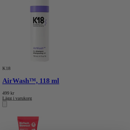
K18
AirWash™, 118 ml
499
kr
Lägg i varukorg