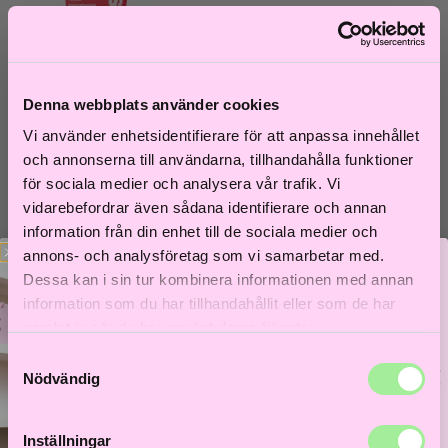
Denna webbplats använder cookies
Vi använder enhetsidentifierare för att anpassa innehållet
och annonserna till användarna, tillhandahålla funktioner
för sociala medier och analysera vår trafik. Vi
vidarebefordrar även sådana identifierare och annan
Goddess
information från din enhet till de sociala medier och
BioTech Blowout 50 ml
annons- och analysföretag som vi samarbetar med.
Dessa kan i sin tur kombinera informationen med annan
449
kr
information som du har tillhandahållit eller som de har
Lägg i varukorg
samlat in när du har använt deras tjänster.
Samtyckesval
Bättre hår börjar här!
Nödvändig
Få 5% i välkomstrabatt och låt frisörer guida dig till
ditt bästa hårliv!
Inställningar
Lås upp välkomstrabatt