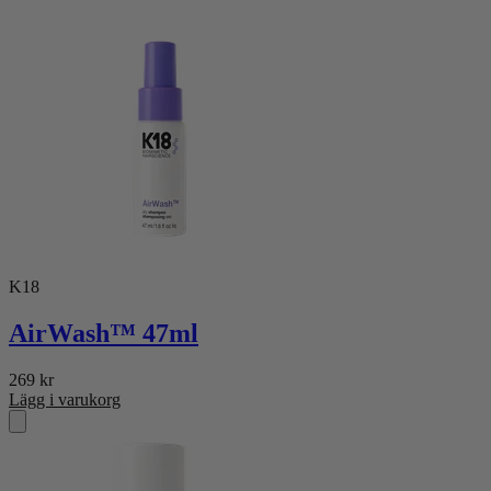
K18
AirWash™ 47ml
269
kr
Lägg i varukorg