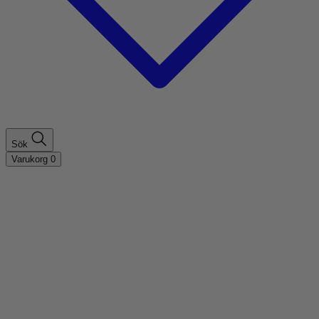
Sök
Varukorg
0
Shoppa efter hårtyp
Fint hår
Tjockt hår
Lockigt hår
Rakt hår
Texturerat hår
Åldrande hår
Shoppa efter behov