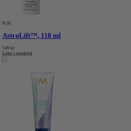
K18
AstroLift™, 118 ml
549
kr
Lägg i varukorg