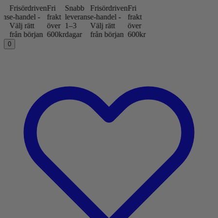
riven
Fri
Snabb
Frisördriven
Fri
 -
frakt
leverans
e-handel -
frakt
över
1–3
Välj rätt
över
jan
600kr
dagar
från början
600kr
0