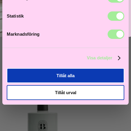
Statistik
Marknadsföring
Björk Haircare
Visa detaljer
AG Silver Conditioner 250ml
Tillåt alla
279
kr
Lägg i varukorg
Tillåt urval